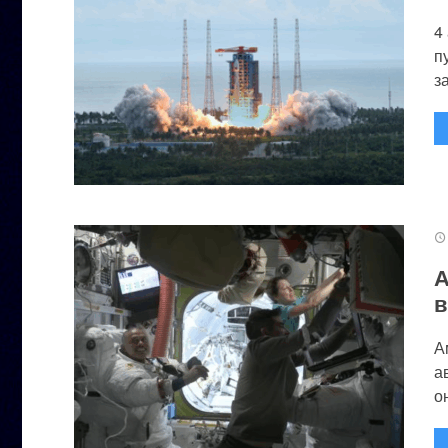
4
п
за
А
в
А
а
он