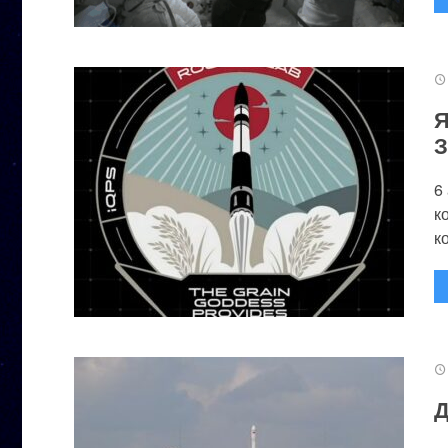
Я
З
6
к
к
Д