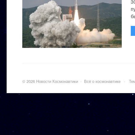
3
п
бы
©
2026
Новости Космонавтики
·
Всё о космонавтике
·
Тем