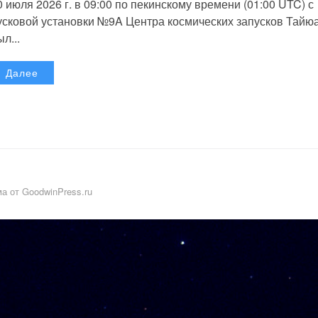
0 июля 2026 г. в 09:00 по пекинскому времени (01:00 UTC) с
усковой установки №9A Центра космических запусков Тайю
л...
Далее
а от GoodwinPress.ru