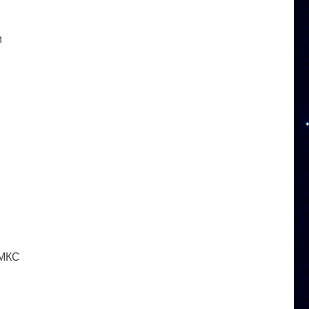
и
 МКС