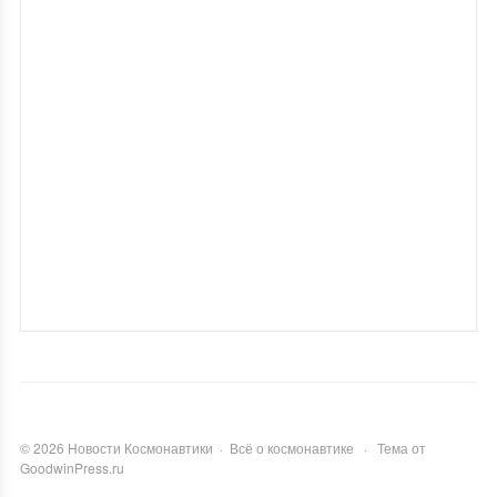
©
2026
Новости Космонавтики
·
Всё о космонавтике
·
Тема от
GoodwinPress.ru