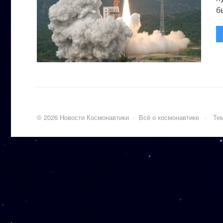
бы
©
2026
Новости Космонавтики
·
Всё о космонавтике
·
Тем