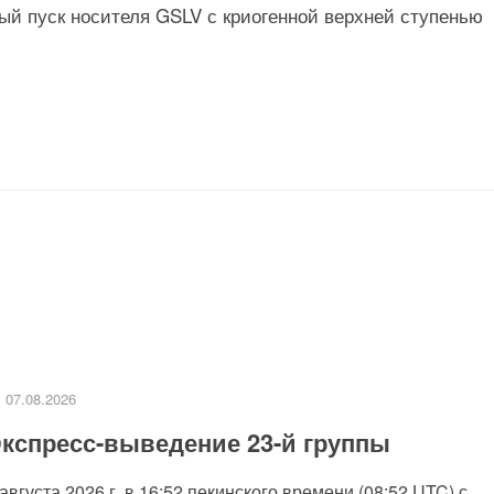
ый пуск носителя GSLV с криогенной верхней ступенью
07.08.2026
кспресс-выведение 23-й группы
 августа 2026 г. в 16:52 пекинского времени (08:52 UTC) с