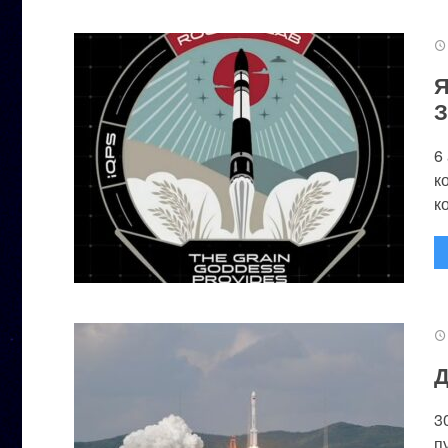
Я
З
6
к
к
Д
3
п