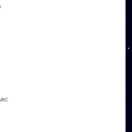
и
 МКС