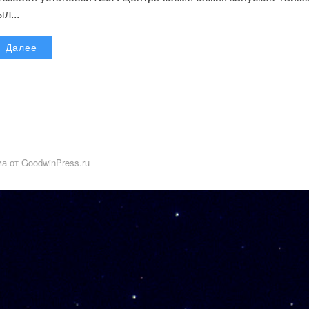
л...
Далее
а от GoodwinPress.ru