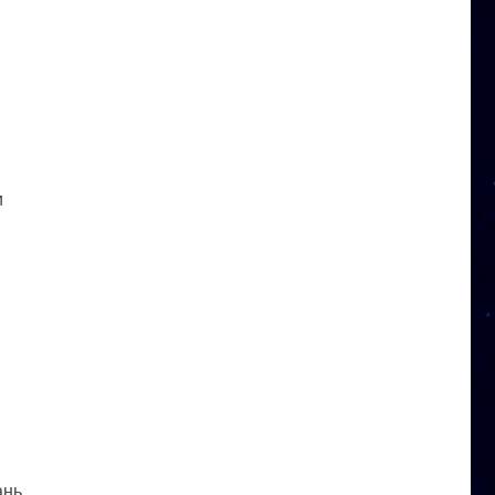
и
ань