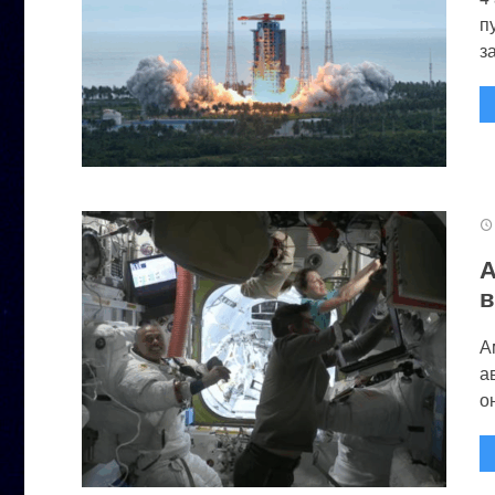
п
за
А
в
А
а
он