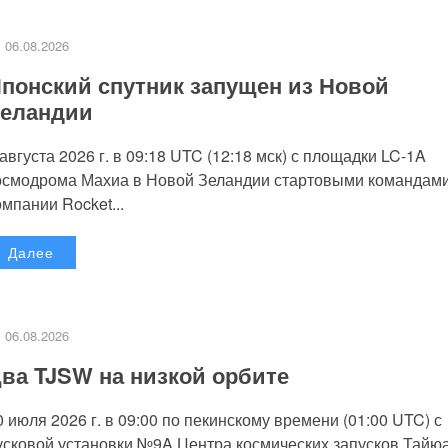
06.08.2026
понский спутник запущен из Новой
еландии
 августа 2026 г. в 09:18 UTC (12:18 мск) с площадки LC-1A
осмодрома Махиа в Новой Зеландии стартовыми командам
омпании Rocket...
Далее
06.08.2026
ва TJSW на низкой орбите
0 июля 2026 г. в 09:00 по пекинскому времени (01:00 UTC) с
усковой установки №9A Центра космических запусков Тайю