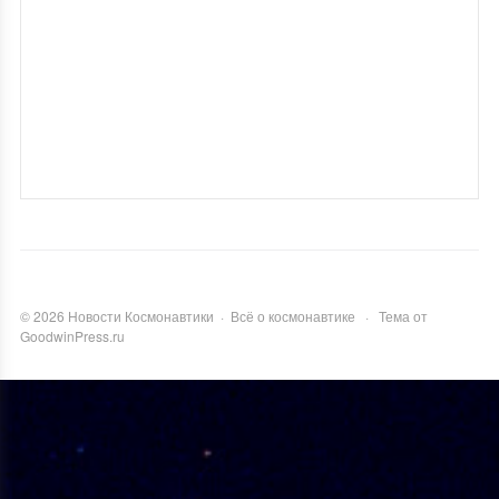
©
2026
Новости Космонавтики
·
Всё о космонавтике
·
Тема от
GoodwinPress.ru