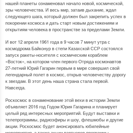
нашей планеты ознаменовал начало новой, космической,
эры человечества. И весь мир, затаив дыхание, ждал
следующего шага, который должен был закрепить успех в
покорении космоса и дать старт новым достижениям и
открытиям человека в пространстве за пределами Земли.
И вот 12 апреля 1961 года в 9 часов 7 минут утра с
космодрома Байконур в степи Казахской ССР состоялся
запуск ракеты-носителя с космическим кораблем
«Восток», на котором член первого Отряда космонавтов
27-летний Юрий Гагарин первым в мире совершил свой
легендарный полет в космос, открыв человечеству дорогу
к звездам. В этот день наша страна стала первой.
Навсегда.
Роскосмос в ознаменование этой вехи в истории Земли
объявляет 2016 год Годом Юрия Гагарина и планирует
целый ряд интересных мероприятий. Будут выставки и
телепрограммы, радиоэфиры и шоу, флешмобы и другие
акции. Роскосмос будет анонсировать юбилейные
мероприятия, а также акции партнеров программы