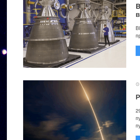
B
в
B
п
Р
2
п
п