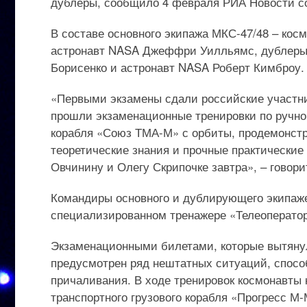
дублеры, сообщило 4 февраля РИА Новости со
В составе основного экипажа МКС-47/48 – кос
астронавт NASA Джеффри Уилльямс, дублеры 
Борисенко и астронавт NASA Роберт Кимброу.
«Первыми экзамены сдали российские участни
прошли экзаменационные тренировки по ручно
корабля «Союз ТМА-М» с орбиты, продемонст
теоретические знания и прочные практические
Овчинину и Олегу Скрипочке завтра», – говор
Командиры основного и дублирующего экипаж
специализированном тренажере «Телеоператор
Экзаменационными билетами, которые вытяну
предусмотрен ряд нештатных ситуаций, спосо
причаливания. В ходе тренировок космонавты
транспортного грузового корабля «Прогресс М