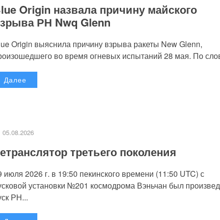
lue Origin назвала причину майского
зрыва РН Nwq Glenn
lue Origin выяснила причину взрыва ракеты New Glenn,
роизошедшего во время огневых испытаний 28 мая. По слов
Далее
05.08.2026
етранслятор третьего поколения
9 июля 2026 г. в 19:50 пекинского времени (11:50 UTC) с
усковой установки №201 космодрома Вэньчан был произве
уск РН...