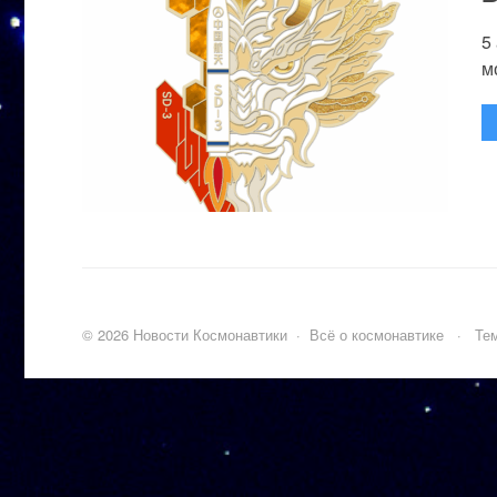
5
м
©
2026
Новости Космонавтики
·
Всё о космонавтике
·
Тем