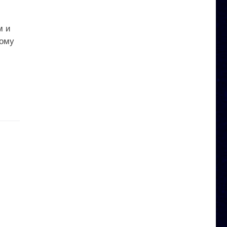
м и
ному