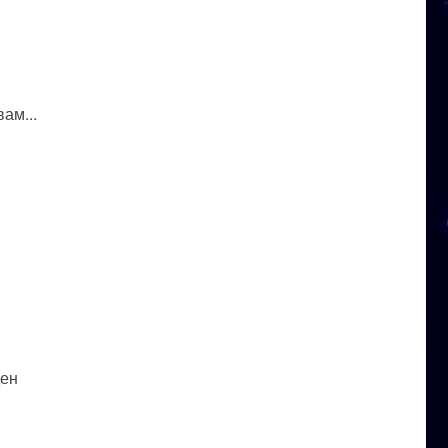
ам...
ден