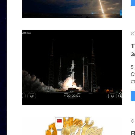
Т
з
5
С
с
В