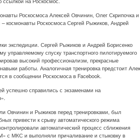
 ссылкой на Роскосмос.
монавты Роскосмоса Алексей Овчинин, Олег Скрипочка и
– космонавты Роскосмоса Сергей Рыжиков, Андрей
ки экспедиции. Сергей Рыжиков и Андрей Борисенко
му управляемому спуску транспортного пилотируемого
рировав высокий профессионализм, прекрасные
 навыки работы. Аналогичная тренировка предстоит Але
ится в сообщении Роскосмоса в Facebook.
ей успешно справились с экзаменами на
».
ли Овчинин и Рыжиков перед тренировками, был
бных привести к срыву автоматического режима
 контролировали автоматический процесс сближения
-М» с МКС и выполняли причаливание и стыковку в