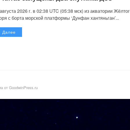
 августа 2026 г. в 02:38 UTC (05:38 мск) из акватории Жёлто
оря с борта морской платформы ‘Дунфан хантяньган’...
Далее
а от GoodwinPress.ru