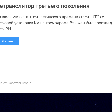
етранслятор третьего поколения
9 июля 2026 г. в 19:50 пекинского времени (11:50 UTC) с
усковой установки №201 космодрома Вэньчан был произве
уск РН...
Далее
а от GoodwinPress.ru