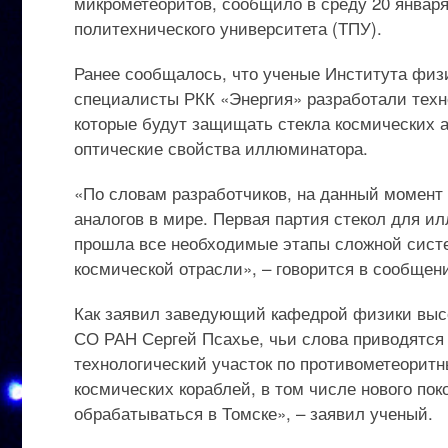
микрометеоритов, сообщило в среду 20 января
политехнического университета (ТПУ).
Ранее сообщалось, что ученые Института фи
специалисты РКК «Энергия» разработали техн
которые будут защищать стекла космических а
оптические свойства иллюминатора.
«По словам разработчиков, на данный момент
аналогов в мире. Первая партия стекол для и
прошла все необходимые этапы сложной сист
космической отрасли», – говорится в сообщен
Как заявил заведующий кафедрой физики выс
СО РАН Сергей Псахье, чьи слова приводятся 
технологический участок по противометеорит
космических кораблей, в том числе нового пок
обрабатываться в Томске», – заявил ученый.