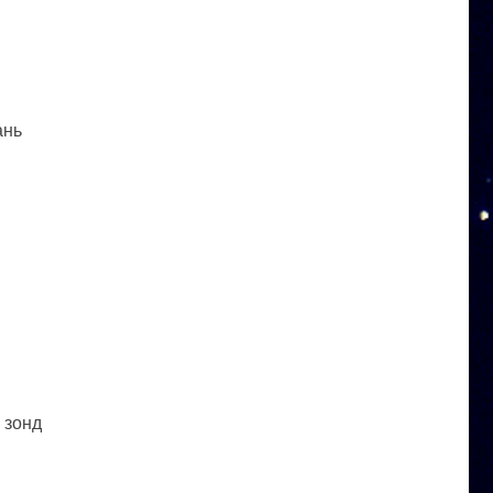
ань
 зонд