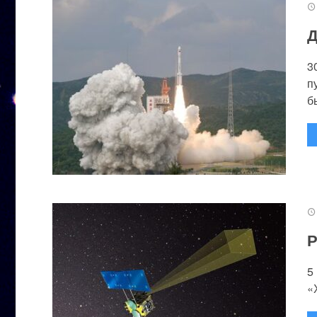
Д
3
п
бы
Р
5
«