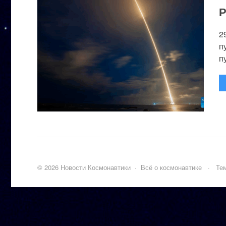
Р
2
п
п
©
2026
Новости Космонавтики
·
Всё о космонавтике
·
Тем