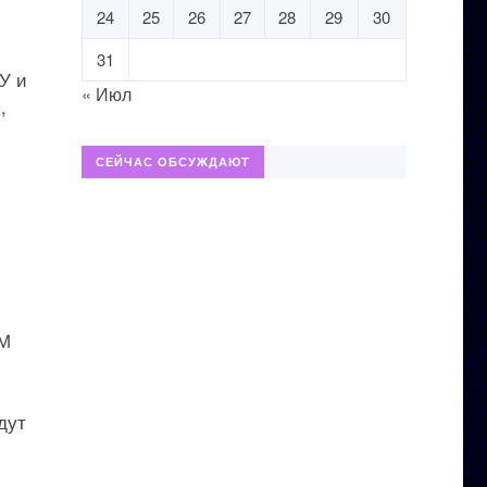
24
25
26
27
28
29
30
31
У и
« Июл
,
СЕЙЧАС ОБСУЖДАЮТ
ПМ
дут