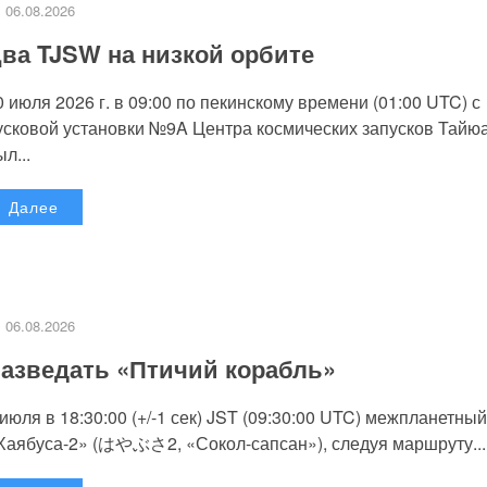
06.08.2026
ва TJSW на низкой орбите
0 июля 2026 г. в 09:00 по пекинскому времени (01:00 UTC) с
усковой установки №9A Центра космических запусков Тайю
л...
Далее
06.08.2026
азведать «Птичий корабль»
 июля в 18:30:00 (+/-1 сек) JST (09:30:00 UTC) межпланетный
Хаябуса-2» (はやぶさ2, «Сокол-сапсан»), следуя маршруту...