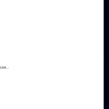
ам...