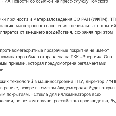
 РИА Новости со ссылкой на пресс-службу Томского
зики прочности и материаловедения СО РАН (ИФПМ), ТП
ологию магнетронного нанесения специальных покрытий
ппаратов от внешнего воздействия, сохраняя при этом
 противометеоритные прозрачные покрытия не имеют
ллюминаторов была отправлена на РКК «Энергия». Она
емы приемки, которая предусмотрена регламентами
ии.
оких технологий в машиностроении ТПУ, директор ИФ
в релизе, вскоре в томском Академгородке будет открыт
ным покрытиям. «Стекла для иллюминаторов всех
оления, во всяком случае, российского производства, бу