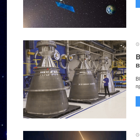
B
в
B
п