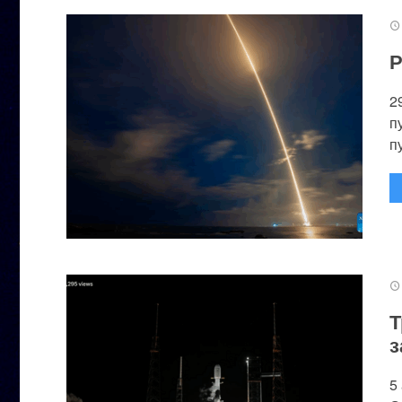
Р
2
п
п
Т
з
5