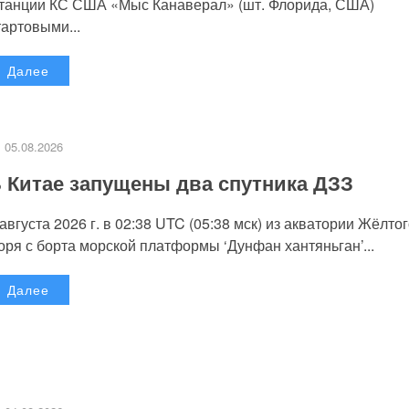
танции КС США «Мыс Канаверал» (шт. Флорида, США)
тартовыми...
Далее
05.08.2026
 Китае запущены два спутника ДЗЗ
 августа 2026 г. в 02:38 UTC (05:38 мск) из акватории Жёлто
оря с борта морской платформы ‘Дунфан хантяньган’...
Далее