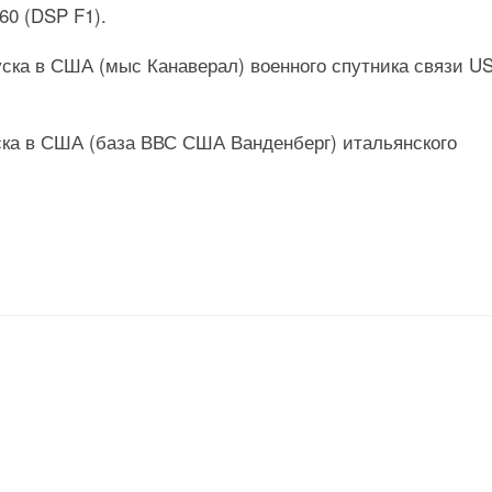
60 (DSP F1).
пуска в США (мыс Канаверал) военного спутника связи U
уска в США (база ВВС США Ванденберг) итальянского