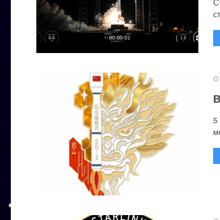
С
с
В
5
м