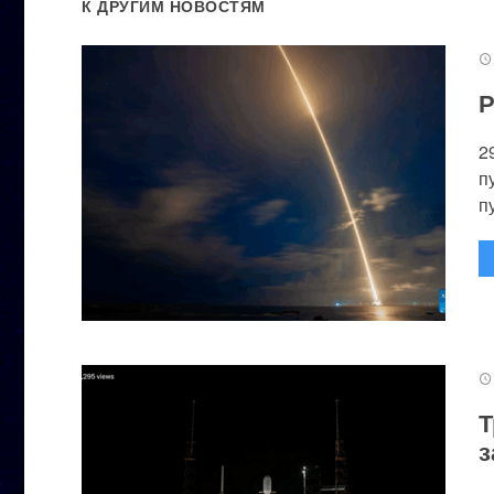
К ДРУГИМ НОВОСТЯМ
Р
2
п
п
Т
з