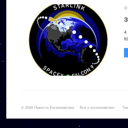
З
4
К
©
2026
Новости Космонавтики
·
Всё о космонавтике
·
Тем