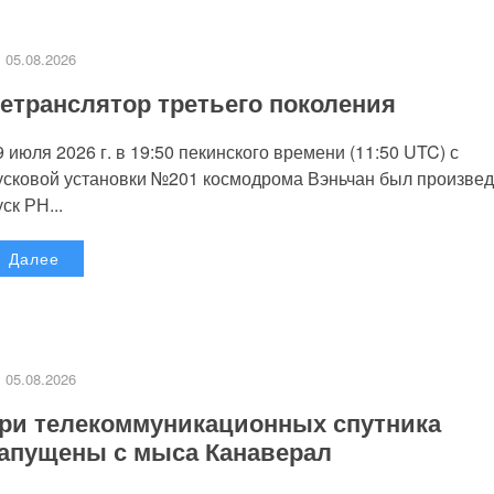
05.08.2026
етранслятор третьего поколения
9 июля 2026 г. в 19:50 пекинского времени (11:50 UTC) с
усковой установки №201 космодрома Вэньчан был произве
уск РН...
Далее
05.08.2026
ри телекоммуникационных спутника
апущены с мыса Канаверал