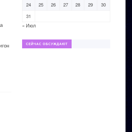
24
25
26
27
28
29
30
31
ка
« Июл
игон
СЕЙЧАС ОБСУЖДАЮТ