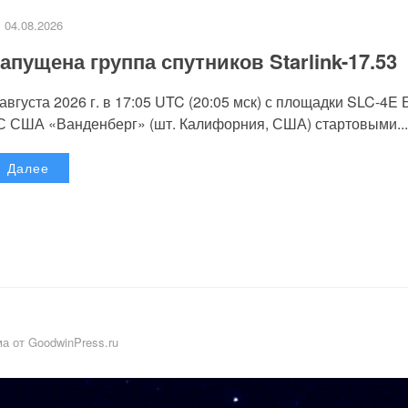
04.08.2026
апущена группа спутников Starlink-17.53
 августа 2026 г. в 17:05 UTC (20:05 мск) с площадки SLC-4E
С США «Ванденберг» (шт. Калифорния, США) стартовыми...
Далее
а от GoodwinPress.ru