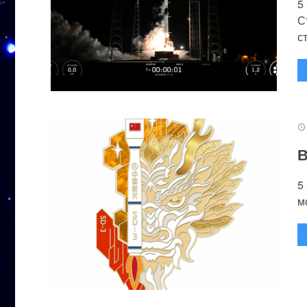
5
С
с
В
5
м