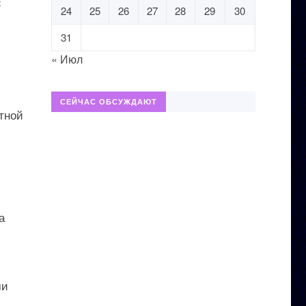
с
24
25
26
27
28
29
30
31
« Июл
СЕЙЧАС ОБСУЖДАЮТ
етной
а
ми