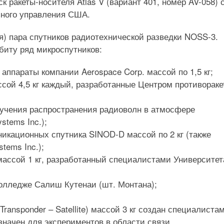
ракеты-носителя Atlas V (вариант 401, номер AV-058) 
ьного управления США.
я) пара спутников радиотехнической разведки NOSS-3.
биту ряд микроспутников:
 аппараты компании Aerospace Corp. массой по 1,5 кг;
массой 4,5 кг каждый, разработанные Центром противорак
изучения распространения радиоволн в атмосфере
stems Inc.);
икационных спутника SINOD-D массой по 2 кг (также
tems Inc.);
 массой 1 кг, разработанный специалистами Университет
Колледже Салиш Кутенаи (шт. Монтана);
ransponder – Satellite) массой 3 кг создан специалиста
начен для экспериментов в области связи.