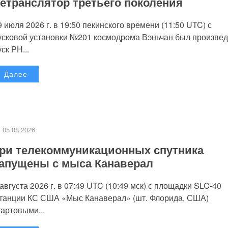
етранслятор третьего поколения
9 июля 2026 г. в 19:50 пекинского времени (11:50 UTC) с
усковой установки №201 космодрома Вэньчан был произве
уск РН...
Далее
05.08.2026
ри телекоммуникационных спутника
апущены с мыса Канаверал
 августа 2026 г. в 07:49 UTC (10:49 мск) с площадки SLC-40
танции КС США «Мыс Канаверал» (шт. Флорида, США)
тартовыми...