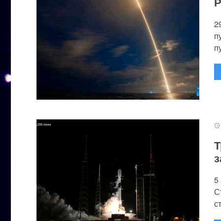
Р
2
п
п
Т
з
5
С
с