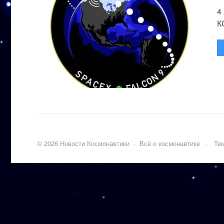
4
К
©
2026
Новости Космонавтики
·
Всё о космонавтике
·
Тем