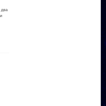
 два
 и