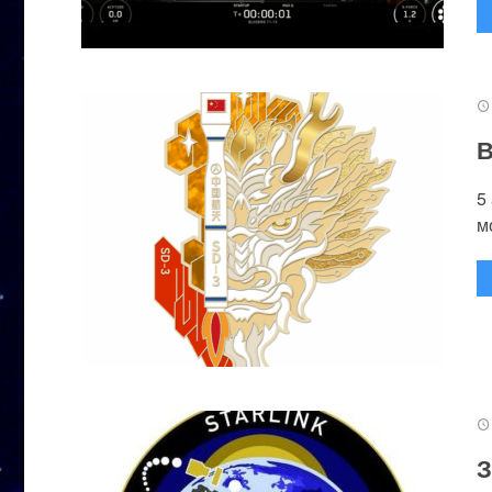
В
5
м
З