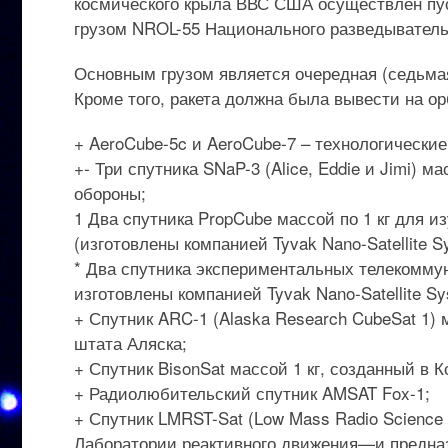
космического крыла ВВС США осуществлен пуск 
грузом NROL-55 Национального разведывател
Основным грузом является очередная (седьма
Кроме того, ракета должна была вывести на ор
+ AeroCube-5c и AeroCube-7 – технологические
+- Три спутника SNaP-3 (Alice, Eddie и Jimi) 
обороны;
1 Два cпутника PropCube массой по 1 кг для 
(изготовлены компанией Tyvak Nano-Satellite Sy
* Два спутника экспериментальных телекоммун
изготовлены компанией Tyvak Nano-Satellite Sys
+ Спутник ARC-1 (Alaska Research CubeSat 1)
штата Аляска;
+ Спутник BisonSat массой 1 кг, созданный в 
+ Радиолюбительский спутник AMSAT Fox-1;
+ Спутник LMRST-Sat (Low Mass Radio Science T
Лаборатории реактивного движения—и предназ