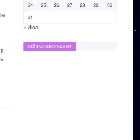
24
25
26
27
28
29
30
ем
31
« Июл
СЕЙЧАС ОБСУЖДАЮТ
ый
ть