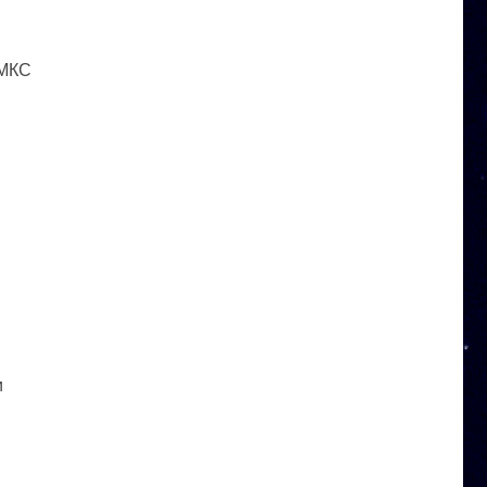
 МКС
и