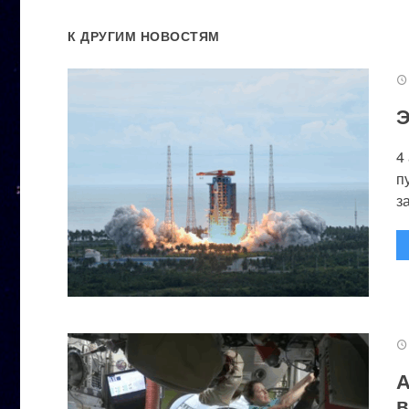
К ДРУГИМ НОВОСТЯМ
Э
4
п
за
А
в