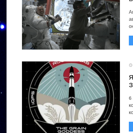
А
а
он
Я
З
6
к
к