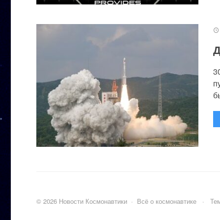
Д
3
п
бы
©
2026
Новости Космонавтики
·
Всё о космонавтике
·
Тем