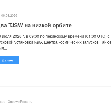
06.08.2026
ва TJSW на низкой орбите
0 июля 2026 г. в 09:00 по пекинскому времени (01:00 UTC) с
усковой установки №9A Центра космических запусков Тайю
л...
Далее
а от GoodwinPress.ru