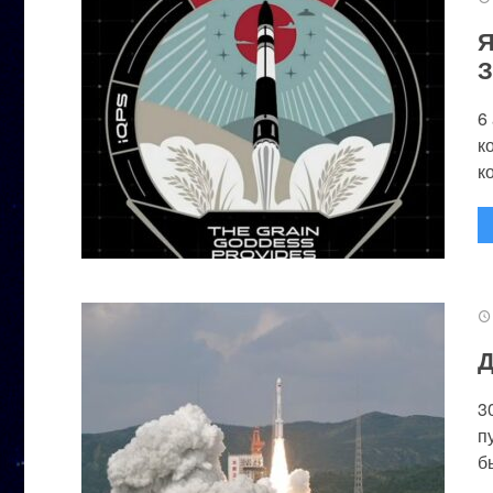
Я
З
6
к
к
Д
3
п
бы