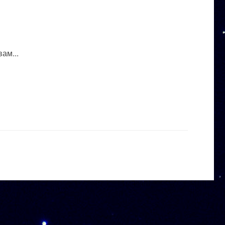
ам...