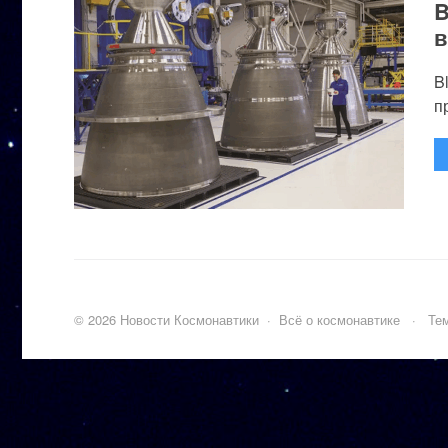
B
в
B
п
©
2026
Новости Космонавтики
·
Всё о космонавтике
·
Тем