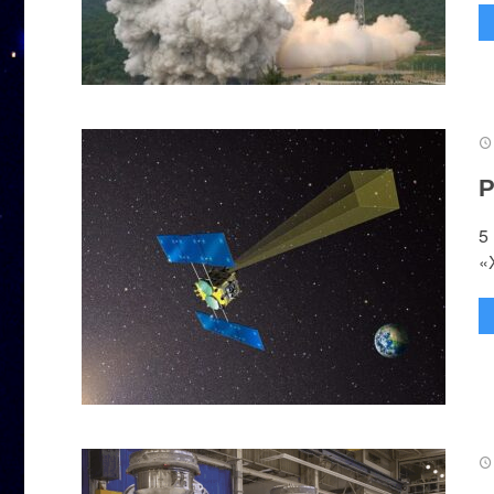
Р
5
«