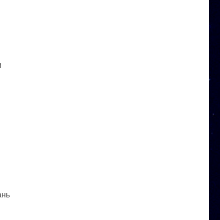
и
ань