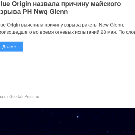
lue Origin назвала причину майского
зрыва РН Nwq Glenn
lue Origin выяснила причину взрыва ракеты New Glenn,
роизошедшего во время огневых испытаний 28 мая. По слов
Далее
а от GoodwinPress.ru