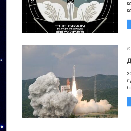
к
к
Д
3
п
бы