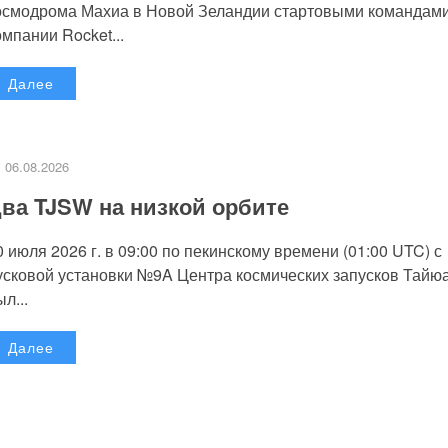
осмодрома Махиа в Новой Зеландии стартовыми командам
омпании Rocket...
Далее
06.08.2026
ва TJSW на низкой орбите
0 июля 2026 г. в 09:00 по пекинскому времени (01:00 UTC) с
усковой установки №9A Центра космических запусков Тайю
л...
Далее