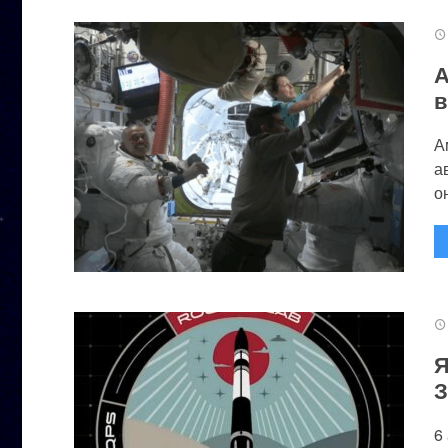
А
в
А
а
он
Я
З
6