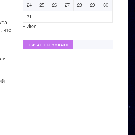
24
25
26
27
28
29
30
31
уса
« Июл
, что
СЕЙЧАС ОБСУЖДАЮТ
или
ий