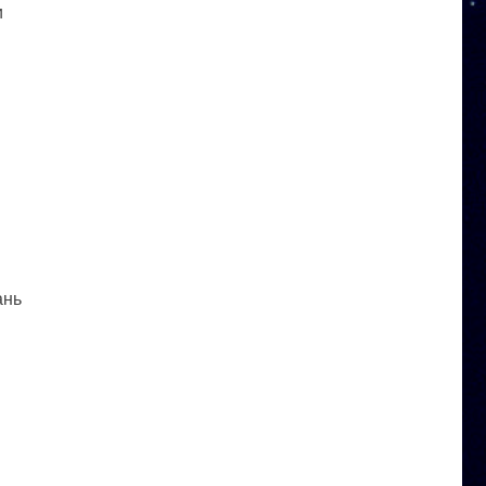
и
ань