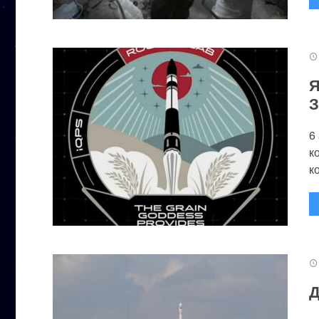
Я
З
6
к
к
Д