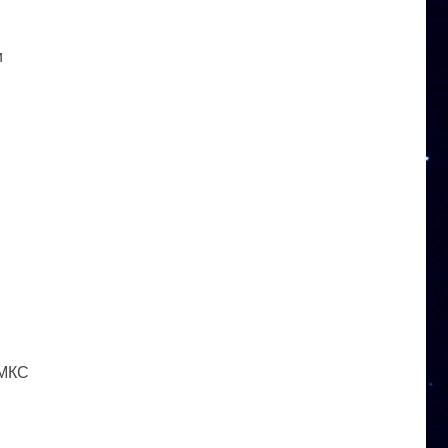
и
 МКС