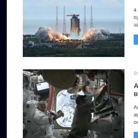
4
п
за
А
в
А
а
он