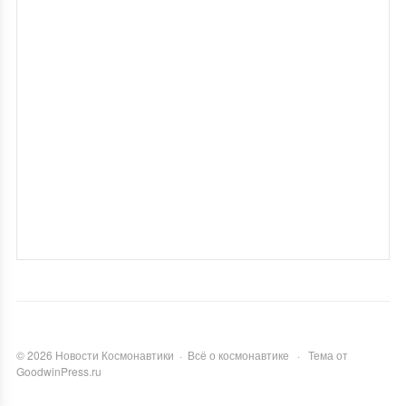
©
2026
Новости Космонавтики
·
Всё о космонавтике
·
Тема от
GoodwinPress.ru