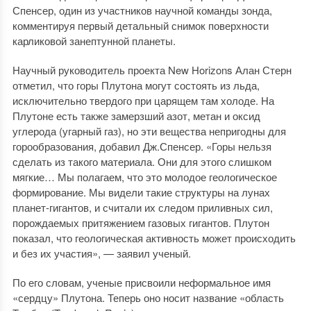
Спенсер, один из участников научной команды зонда,
комментируя первый детальный снимок поверхности
карликовой занептунной планеты.
Научный руководитель проекта New Horizons Алан Стерн
отметил, что горы Плутона могут состоять из льда,
исключительно твердого при царящем там холоде. На
Плутоне есть также замерзший азот, метан и оксид
углерода (угарный газ), но эти вещества непригодны для
горообразования, добавил Дж.Спенсер. «Горы нельзя
сделать из такого материала. Они для этого слишком
мягкие… Мы полагаем, что это молодое геологическое
формирование. Мы видели такие структуры на лунах
планет-гигантов, и считали их следом приливных сил,
порождаемых притяжением газовых гигантов. Плутон
показал, что геологическая активность может происходить
и без их участия», — заявил ученый.
По его словам, ученые присвоили неформальное имя
«сердцу» Плутона. Теперь оно носит название «область