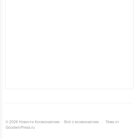
©
2026
Новости Космонавтики
·
Всё о космонавтике
·
Тема от
GoodwinPress.ru