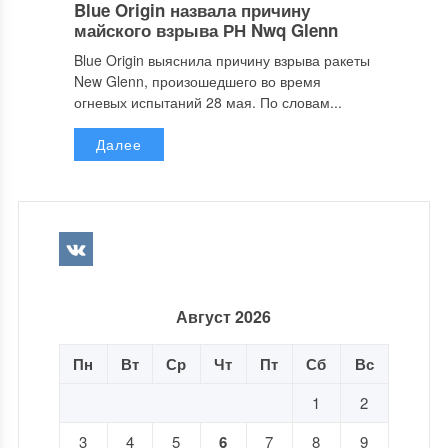
Blue Origin назвала причину
майского взрыва РН Nwq Glenn
Blue Origin выяснила причину взрыва ракеты
New Glenn, произошедшего во время
огневых испытаний 28 мая. По словам...
Далее
Август 2026
Пн
Вт
Ср
Чт
Пт
Сб
Вс
1
2
3
4
5
6
7
8
9