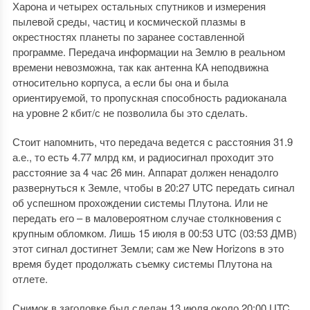
Харона и четырех остальных спутников и измерения
пылевой среды, частиц и космической плазмы в
окрестностях планеты по заранее составленной
программе. Передача информации на Землю в реальном
времени невозможна, так как антенна КА неподвижна
относительно корпуса, а если бы она и была
ориентируемой, то пропускная способность радиоканала
на уровне 2 кбит/с не позволила бы это сделать.
Стоит напомнить, что передача ведется с расстояния 31.9
а.е., то есть 4.77 млрд км, и радиосигнал проходит это
расстояние за 4 час 26 мин. Аппарат должен ненадолго
развернуться к Земле, чтобы в 20:27 UTC передать сигнал
об успешном прохождении системы Плутона. Или не
передать его – в маловероятном случае столкновения с
крупным обломком. Лишь 15 июля в 00:53 UTC (03:53 ДМВ)
этот сигнал достигнет Земли; сам же New Horizons в это
время будет продолжать съемку системы Плутона на
отлете.
Снимок в заголовке был сделан 13 июля около 20:00 UTC,