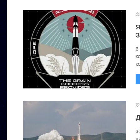
Я
З
6
к
к
Д
3
п