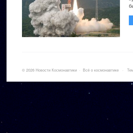
бы
©
2026
Новости Космонавтики
·
Всё о космонавтике
·
Тем