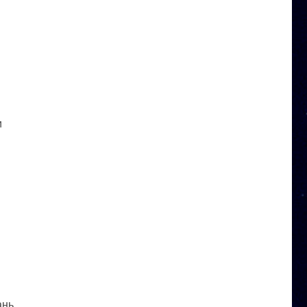
и
ань