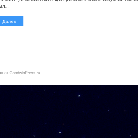
л...
Далее
а от GoodwinPress.ru