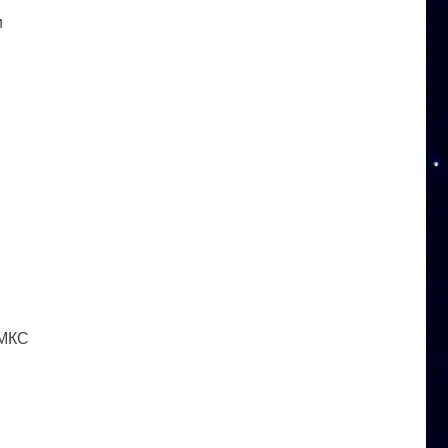
и
 МКС