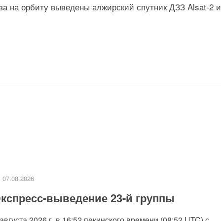
уза на орбиту выведены алжирский спутник ДЗЗ Alsat-2 и
07.08.2026
кспресс-выведение 23-й группы
 августа 2026 г. в 16:52 пекинского времени (08:52 UTC) с