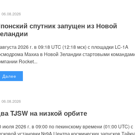
06.08.2026
понский спутник запущен из Новой
еландии
 августа 2026 г. в 09:18 UTC (12:18 мск) с площадки LC-1A
осмодрома Махиа в Новой Зеландии стартовыми командам
омпании Rocket...
Далее
06.08.2026
ва TJSW на низкой орбите
0 июля 2026 г. в 09:00 по пекинскому времени (01:00 UTC) с
усковой установки №9A Центра космических запусков Тайю