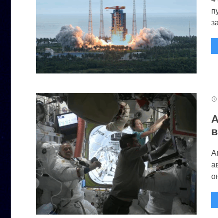
п
за
А
в
А
а
он