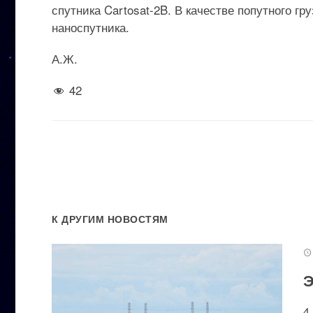
спутника Cartosat-2B. В качестве попутного гр
наноспутника.
А.Ж.
42
К ДРУГИМ НОВОСТЯМ
Э
4