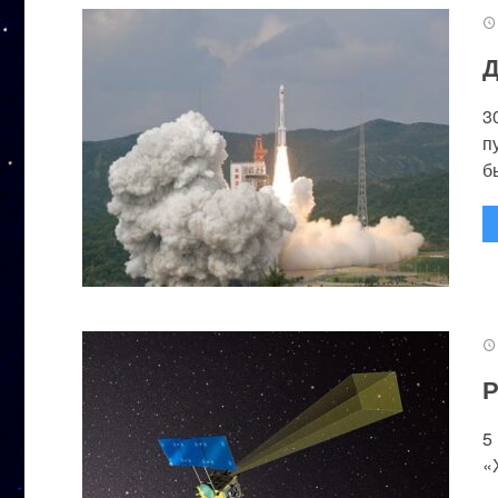
Д
3
п
бы
Р
5
«