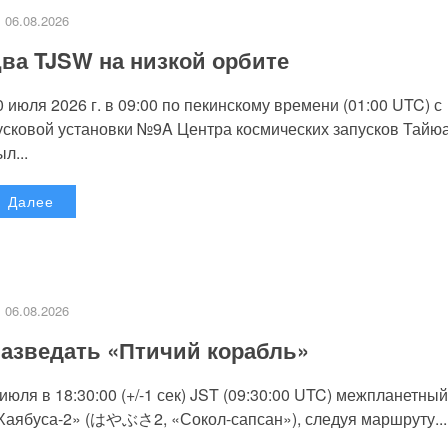
06.08.2026
ва TJSW на низкой орбите
0 июля 2026 г. в 09:00 по пекинскому времени (01:00 UTC) с
усковой установки №9A Центра космических запусков Тайю
л...
Далее
06.08.2026
азведать «Птичий корабль»
 июля в 18:30:00 (+/-1 сек) JST (09:30:00 UTC) межпланетный
Хаябуса-2» (はやぶさ2, «Сокол-сапсан»), следуя маршруту...