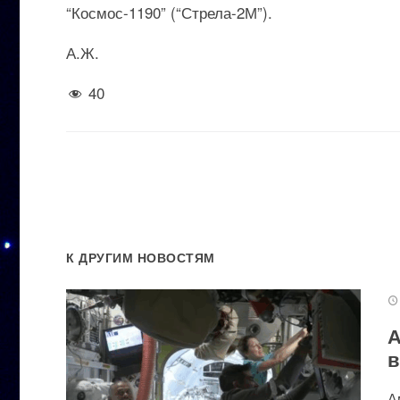
“Космос-1190” (“Стрела-2М”).
А.Ж.
40
К ДРУГИМ НОВОСТЯМ
А
в
А