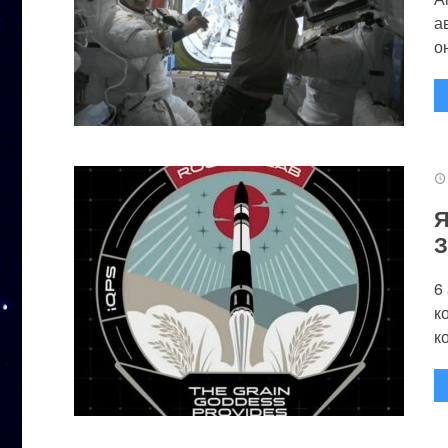
а
он
Я
З
6
к
к