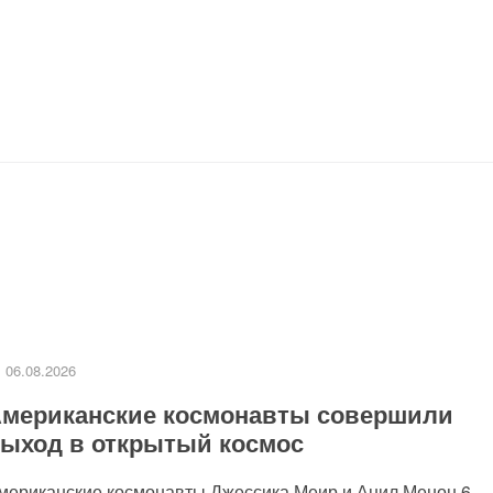
06.08.2026
мериканские космонавты совершили
ыход в открытый космос
мериканские космонавты Джессика Меир и Анил Менон 6