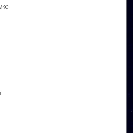
 МКС
и