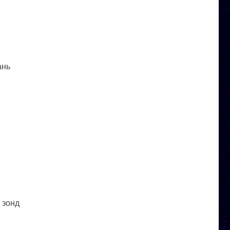
ань
 зонд