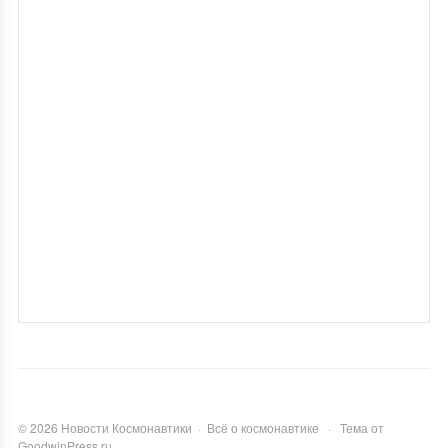
©
2026
Новости Космонавтики
·
Всё о космонавтике
·
Тема от
GoodwinPress.ru