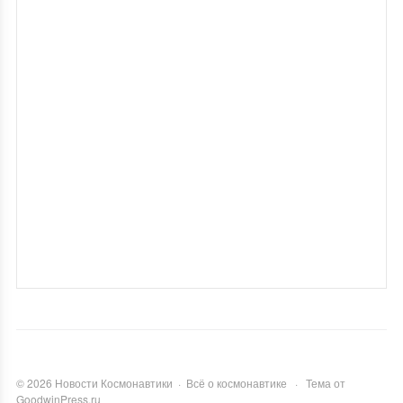
©
2026
Новости Космонавтики
·
Всё о космонавтике
·
Тема от
GoodwinPress.ru