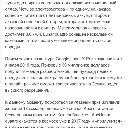
лунохода широко используется алюминиево-магниевый
сплав. Четыре электромотора – по одному на каждое
колесо – питаются от литий-ионных аккумуляторов и
активной солнечной батареи, которая автоматически
поворачивается к солнцу. Максимальная скорость
достигает 3.6 км/ч. Lunar quattro оснащен несколькими
камерами, в том числе умеющими определять состав
породы.
Прием заявок на конкурс Google Lunar X-Prize закончится 1
января 2018 года. Призовые 30 миллионов долларов
получит команда разработчиков, чей луноход первым
преодолеет полкилометра лунной поверхности и к тому же
в онлайн-режиме сможет транслировать на Землю видео
высокого разрешения.
К данному моменту побороться за главный приз изъявили
желание 18 команд, однако уже сейчас Audi считается
безусловным фаворитом. Как сообщается, Audi lunar
quattro окажется в космосе уже в 2017 году и «прилунится»
в том же месте, где происходила высадка знаменитой