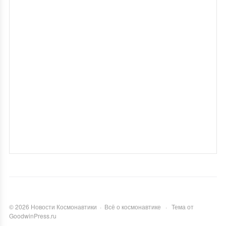
©
2026
Новости Космонавтики
·
Всё о космонавтике
·
Тема от
GoodwinPress.ru