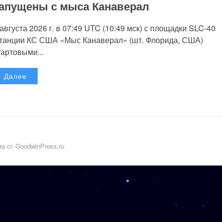
апущены с мыса Канаверал
 августа 2026 г. в 07:49 UTC (10:49 мск) с площадки SLC-40
танции КС США «Мыс Канаверал» (шт. Флорида, США)
тартовыми...
Далее
а от GoodwinPress.ru