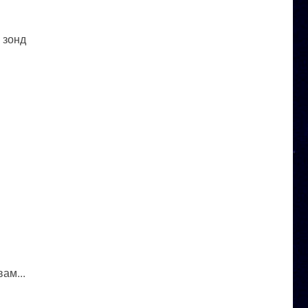
 зонд
ам...