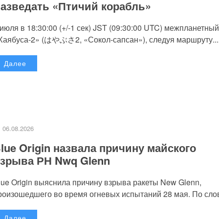
азведать «Птичий корабль»
 июля в 18:30:00 (+/-1 сек) JST (09:30:00 UTC) межпланетный
Хаябуса-2» (はやぶさ2, «Сокол-сапсан»), следуя маршруту...
Далее
06.08.2026
lue Origin назвала причину майского
зрыва РН Nwq Glenn
lue Origin выяснила причину взрыва ракеты New Glenn,
роизошедшего во время огневых испытаний 28 мая. По слов
Далее