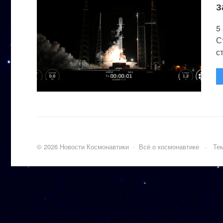
з
5
С
с
©
2026
Новости Космонавтики
·
Всё о космонавтике
·
Тем