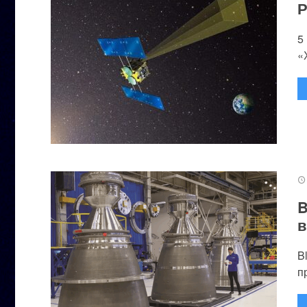
Р
5
«
B
в
B
п