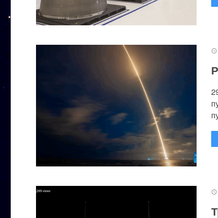
Р
2
п
п
Т