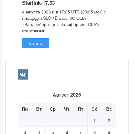
Starlink-17.53
4 августа 2026 г. в 17:05 UTC (20:05 мск) с
площадки SLC-4E Базы КС США
«Ванденберг» (шт. Калифорния, США)
стартовыми...
Далее
Август 2026
Пн
Вт
Ср
Чт
Пт
Сб
Вс
1
2
3
4
5
6
7
8
9