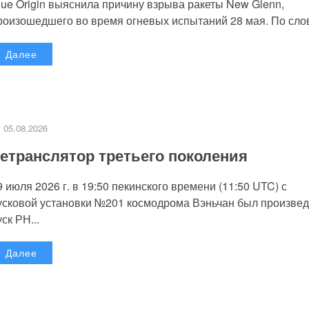
lue Origin выяснила причину взрыва ракеты New Glenn,
роизошедшего во время огневых испытаний 28 мая. По слов
Далее
05.08.2026
етранслятор третьего поколения
9 июля 2026 г. в 19:50 пекинского времени (11:50 UTC) с
усковой установки №201 космодрома Вэньчан был произве
уск РН...
Далее