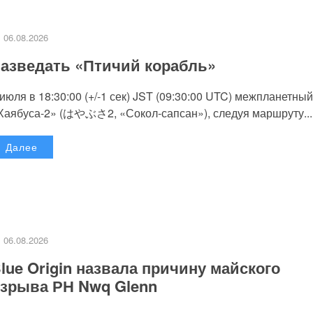
06.08.2026
азведать «Птичий корабль»
 июля в 18:30:00 (+/-1 сек) JST (09:30:00 UTC) межпланетный
Хаябуса-2» (はやぶさ2, «Сокол-сапсан»), следуя маршруту...
Далее
06.08.2026
lue Origin назвала причину майского
зрыва РН Nwq Glenn