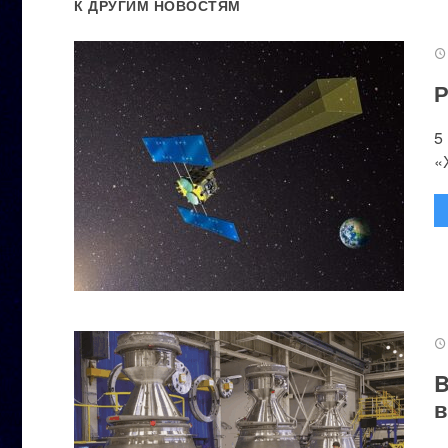
К ДРУГИМ НОВОСТЯМ
Р
5
«
B
в