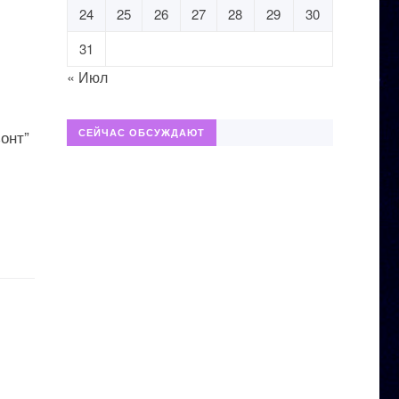
24
25
26
27
28
29
30
31
« Июл
онт”
СЕЙЧАС ОБСУЖДАЮТ