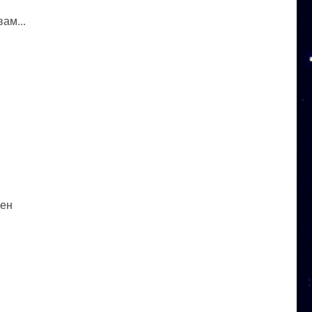
ам...
ден