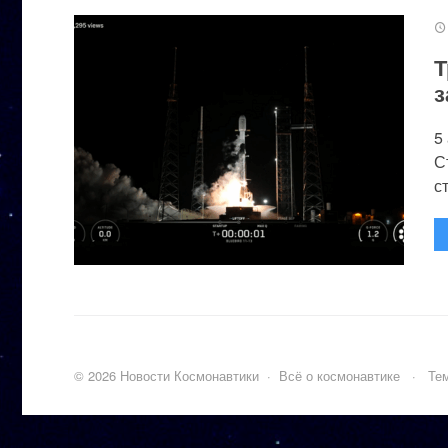
Т
з
5
С
с
©
2026
Новости Космонавтики
·
Всё о космонавтике
·
Тем