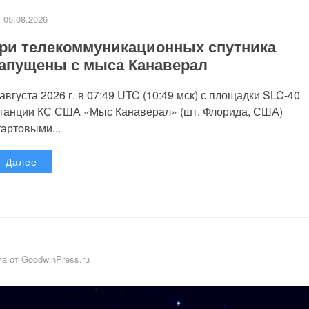
05.08.2026
ри телекоммуникационных спутника
апущены с мыса Канаверал
 августа 2026 г. в 07:49 UTC (10:49 мск) с площадки SLC-40
танции КС США «Мыс Канаверал» (шт. Флорида, США)
тартовыми...
Далее
а от GoodwinPress.ru