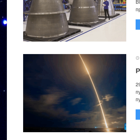
B
п
Р
2
п
п