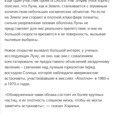
Еще один участник проекта LADEE Рик Элфик (Rick Elphic)
пояснил, что Луна, как и Земля, сталкивается с огромным
количеством небольших космических объектов. Но если
на Земле они сгорают в плотной атмосфере планеты,
сильно разреженная газовая оболочка Луны не
представляет для них реального препятствия, и они на
большой скорости врезаются в ее поверхность, вызывая
пылевые выбросы.
Новое открытие вызвало большой интерес у ученых,
исследующих Луну, но оно, как они с сожалением
констатировали, не предоставило объяснений загадочному
явлению – свечению над лунным горизонтом перед
восходом Солнца, которое наблюдали американские
астронавты, участвовавшие в миссиях «Аполлон» в 1960-х
и 1970-х годах.
«Обнаруженные нами облака состоят из более крупных
частиц, и их плотность слишком низка, чтобы их могли
заметить астронавты», — сказал Хораньи.