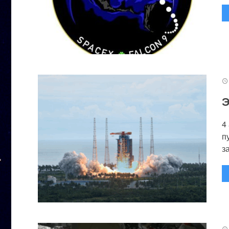
Э
4
п
за