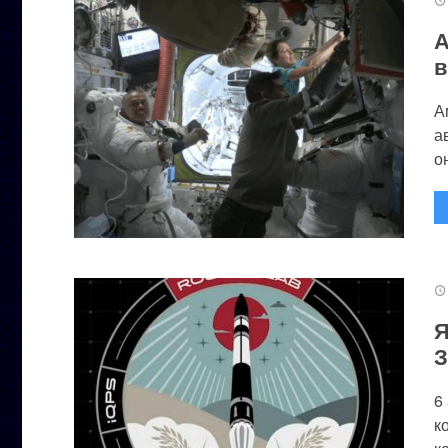
А
в
А
а
он
Я
З
6
к