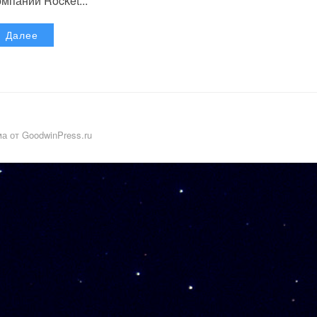
омпании Rocket...
Далее
а от GoodwinPress.ru