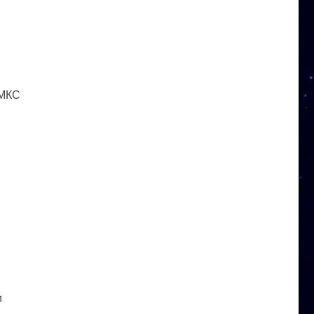
 МКС
и