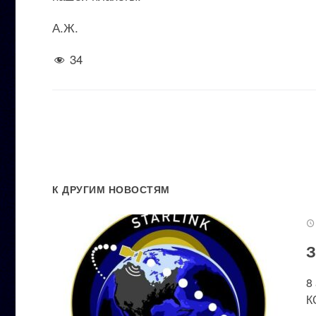
А.Ж.
34
К ДРУГИМ НОВОСТЯМ
З
8
К