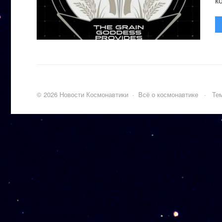
к
©
2026
Новости Космонавтики
·
Всё о космонавтике
·
Тем