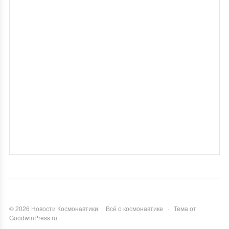
©
2026
Новости Космонавтики
·
Всё о космонавтике
·
Тема от
GoodwinPress.ru