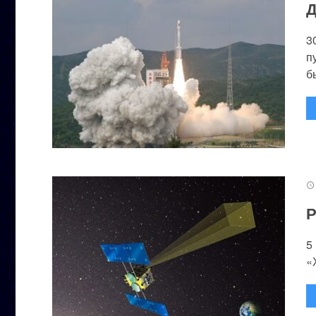
Д
3
п
бы
Р
5
«