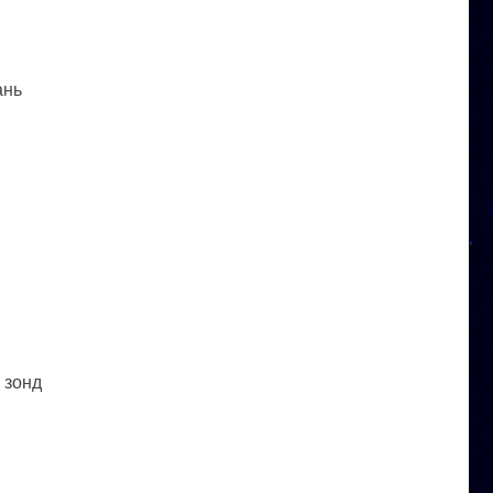
ань
 зонд