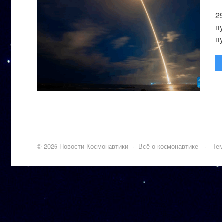
2
п
п
©
2026
Новости Космонавтики
·
Всё о космонавтике
·
Тем