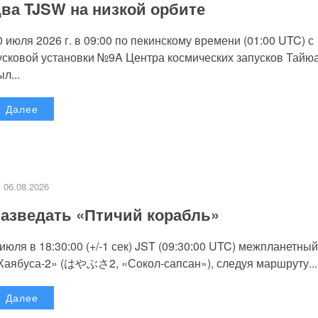
ва TJSW на низкой орбите
0 июля 2026 г. в 09:00 по пекинскому времени (01:00 UTC) с
усковой установки №9A Центра космических запусков Тайю
л...
Далее
06.08.2026
азведать «Птичий корабль»
 июля в 18:30:00 (+/-1 сек) JST (09:30:00 UTC) межпланетный
Хаябуса-2» (はやぶさ2, «Сокол-сапсан»), следуя маршруту...
Далее