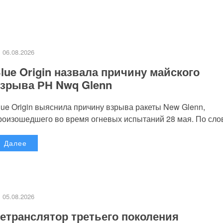
06.08.2026
lue Origin назвала причину майского
зрыва РН Nwq Glenn
lue Origin выяснила причину взрыва ракеты New Glenn,
роизошедшего во время огневых испытаний 28 мая. По слов
Далее
05.08.2026
етранслятор третьего поколения