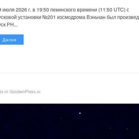
9 июля 2026 г. в 19:50 пекинского времени (11:50 UTC) с
усковой установки №201 космодрома Вэньчан был произве
уск РН...
Далее
а от GoodwinPress.ru