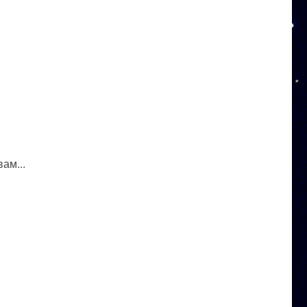
ам...