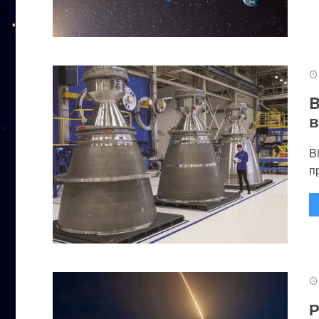
B
в
B
п
Р