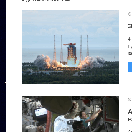
Э
4
п
за
А
в
А