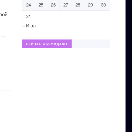
24
25
26
27
28
29
30
рвой
31
« Июл
и —
СЕЙЧАС ОБСУЖДАЮТ