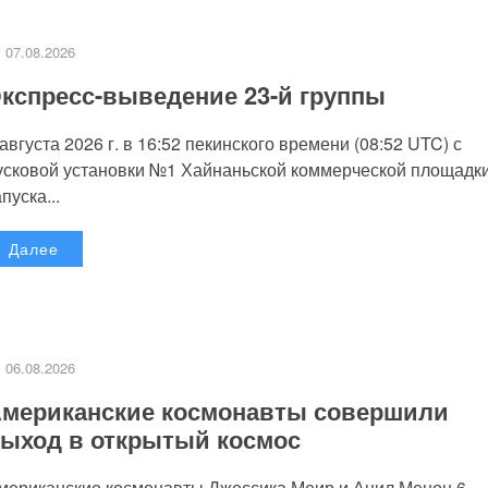
07.08.2026
кспресс-выведение 23-й группы
 августа 2026 г. в 16:52 пекинского времени (08:52 UTC) с
усковой установки №1 Хайнаньской коммерческой площадк
пуска...
Далее
06.08.2026
мериканские космонавты совершили
ыход в открытый космос
мериканские космонавты Джессика Меир и Анил Менон 6