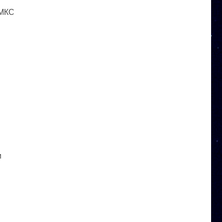
 МКС
и