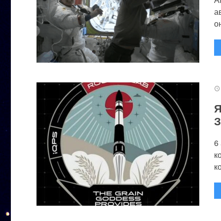
а
он
Я
З
6
к
к