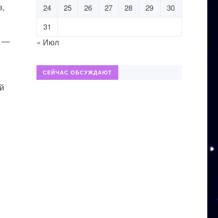
в,
24
25
26
27
28
29
30
31
К —
« Июл
СЕЙЧАС ОБСУЖДАЮТ
ой