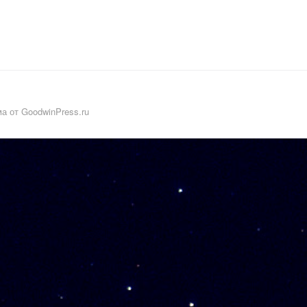
а от GoodwinPress.ru