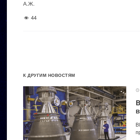
А.Ж.
44
К ДРУГИМ НОВОСТЯМ
B
в
B
п