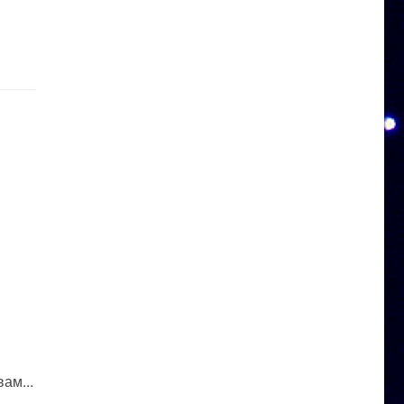
ам...