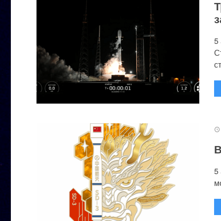
Т
з
5
С
с
В
5
м