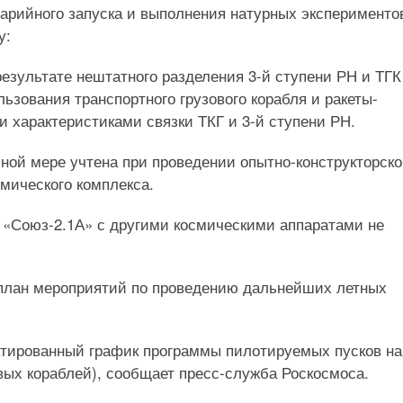
варийного запуска и выполнения натурных эксперименто
у:
езультате нештатного разделения 3-й ступени РН и ТГ
ьзования транспортного грузового корабля и ракеты-
и характеристиками связки ТКГ и 3-й ступени РН.
лной мере учтена при проведении опытно-конструкторск
смического комплекса.
«Союз-2.1А» с другими космическими аппаратами не
 план мероприятий по проведению дальнейших летных
ектированный график программы пилотируемых пусков на
овых кораблей), сообщает пресс-служба Роскосмоса.