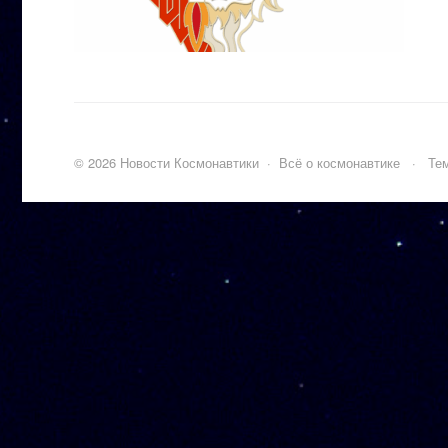
©
2026
Новости Космонавтики
·
Всё о космонавтике
·
Тем