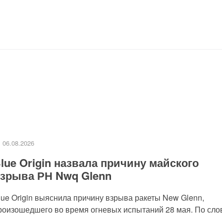
06.08.2026
lue Origin назвала причину майского
зрыва РН Nwq Glenn
lue Origin выяснила причину взрыва ракеты New Glenn,
роизошедшего во время огневых испытаний 28 мая. По слов