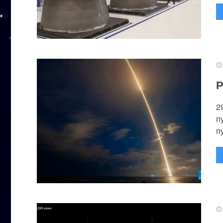
Р
2
п
п