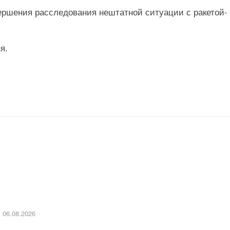
авершения расследования нештатной ситуации с ракетой-
я.
06.08.2026