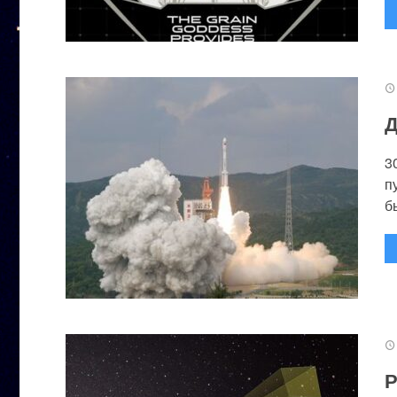
Д
3
п
бы
Р