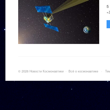
5
«
©
2026
Новости Космонавтики
·
Всё о космонавтике
·
Тем