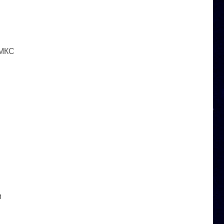
 МКС
и