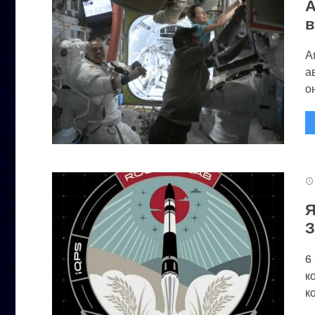
А
в
А
а
он
Я
З
6
к
к