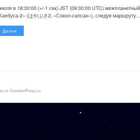
 июля в 18:30:00 (+/-1 сек) JST (09:30:00 UTC) межпланетный
Хаябуса-2» (はやぶさ2, «Сокол-сапсан»), следуя маршруту...
Далее
а от GoodwinPress.ru