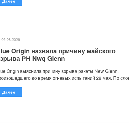
Далее
06.08.2026
lue Origin назвала причину майского
зрыва РН Nwq Glenn
lue Origin выяснила причину взрыва ракеты New Glenn,
роизошедшего во время огневых испытаний 28 мая. По слов
Далее