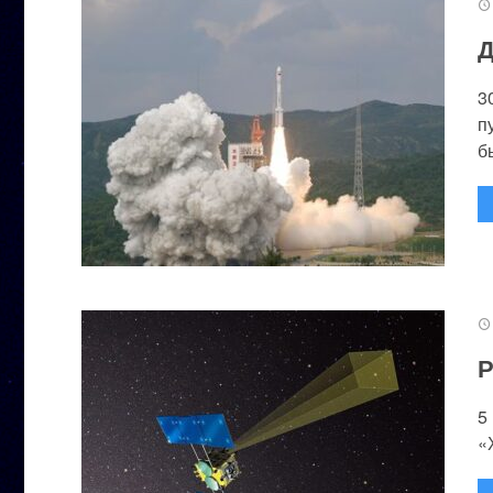
Д
3
п
бы
Р
5
«