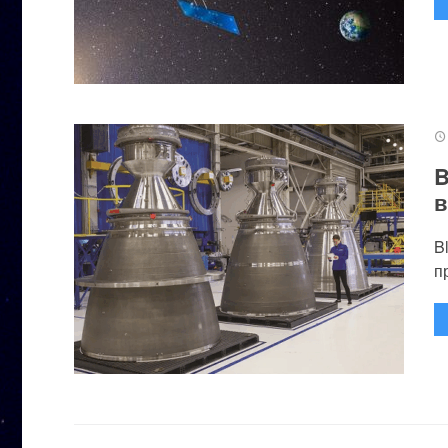
B
в
B
п