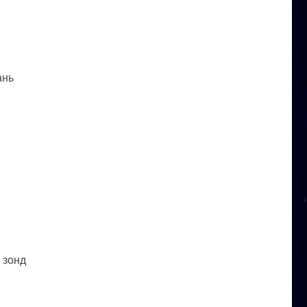
ань
 зонд