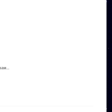
ам...