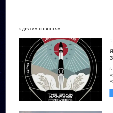
К ДРУГИМ НОВОСТЯМ
Я
З
6
к
к