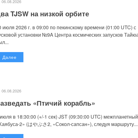
06.08.2026
ва TJSW на низкой орбите
0 июля 2026 г. в 09:00 по пекинскому времени (01:00 UTC) с
усковой установки №9A Центра космических запусков Тайю
л...
Далее
06.08.2026
азведать «Птичий корабль»
 июля в 18:30:00 (+/-1 сек) JST (09:30:00 UTC) межпланетный
Хаябуса-2» (はやぶさ2, «Сокол-сапсан»), следуя маршруту...