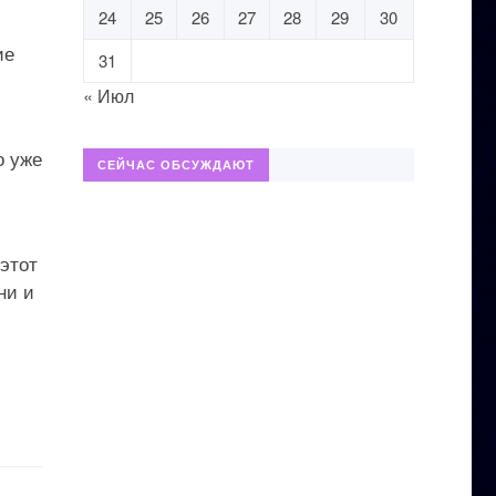
24
25
26
27
28
29
30
ие
31
« Июл
о уже
СЕЙЧАС ОБСУЖДАЮТ
этот
ни и