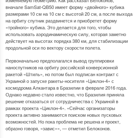
изменяемую геометрию. Как рассказал Белоконов,
вначале SamSat-QB50 имеет форму «двойного» кубика
размерами 10 см на 10 см с высотой 20 см, а после выхода
на орбиту спутник раздвинется и приобретет форму
«тройного» кубика. Это делается для того, чтобы
использовать аэродинамическую силу, которая заметно
действует на высотах порядка 380 км, для стабилизации
продольной оси по вектору скорости полета.
Первоначально предполагался вывод группировки
наноспутников на орбиту российской конверсионной
ракетой «Штиль», но потом был подписан контракт с
Украиной о запуске ракеты-носителя «Циклон-4» с
космодрома Алкантара в Бразилии в феврале 2016 года.
Однако недавно стало известно, что Бразилия приняла
решение отказаться от сотрудничества с Украиной в
рамках проекта «Циклон-4». «Сейчас организаторы
проекта активно занимаются поиском новых пусковых
возможностей. Но пока проблема не решена и проект,
образно говоря, «завис»», — отметил Белоконов.