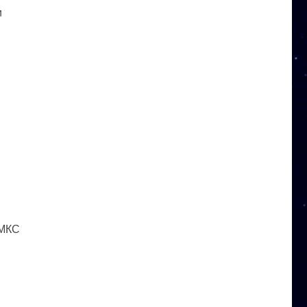
и
 МКС