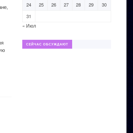
24
25
26
27
28
29
30
ане,
31
« Июл
ля
СЕЙЧАС ОБСУЖДАЮТ
мую