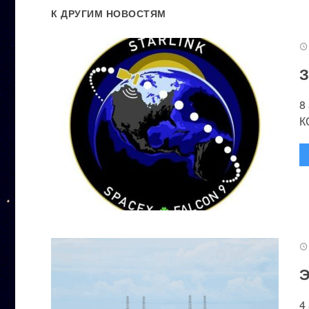
К ДРУГИМ НОВОСТЯМ
З
8
К
Э
4