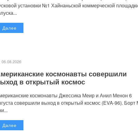
усковой установки №1 Хайнаньской коммерческой площадк
пуска...
Далее
06.08.2026
мериканские космонавты совершили
ыход в открытый космос
мериканские космонавты Джессика Меир и Анил Менон 6
вгуста совершили выход в открытый космос (EVA-96). Борт
и...
Далее