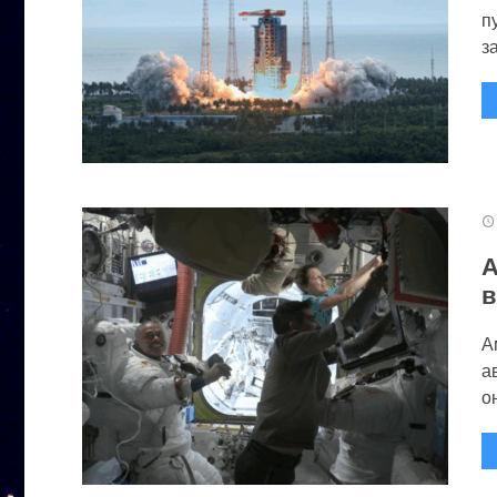
п
за
А
в
А
а
он