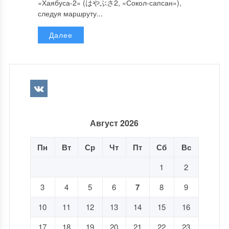
«Хаябуса-2» (はやぶさ2, «Сокол-сапсан»),
следуя маршруту...
Далее
Август 2026
Пн
Вт
Ср
Чт
Пт
Сб
Вс
1
2
3
4
5
6
7
8
9
10
11
12
13
14
15
16
17
18
19
20
21
22
23