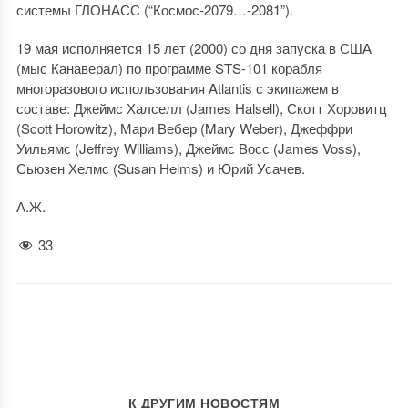
системы ГЛОНАСС (“Космос-2079…-2081”).
19 мая исполняется 15 лет (2000) со дня запуска в США
(мыс Канаверал) по программе STS-101 корабля
многоразового использования Atlantis с экипажем в
составе: Джеймс Халселл (James Halsell), Скотт Хоровитц
(Scott Horowitz), Мари Вебер (Mary Weber), Джеффри
Уильямс (Jeffrey Williams), Джеймс Восс (James Voss),
Сьюзен Хелмс (Susan Helms) и Юрий Усачев.
А.Ж.
33
К ДРУГИМ НОВОСТЯМ