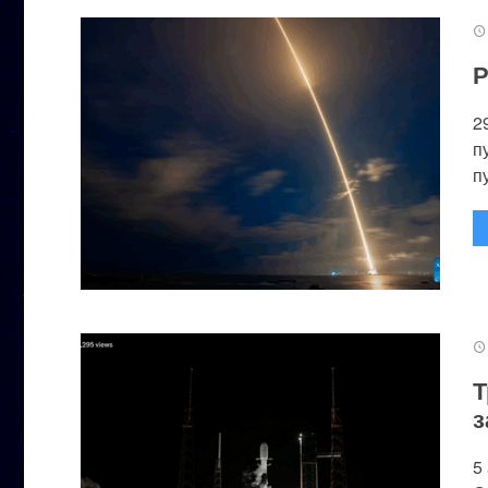
Р
2
п
п
Т
з
5