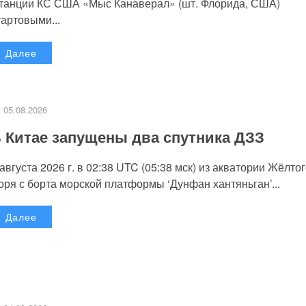
танции КС США «Мыс Канаверал» (шт. Флорида, США)
тартовыми...
Далее
05.08.2026
 Китае запущены два спутника ДЗЗ
 августа 2026 г. в 02:38 UTC (05:38 мск) из акватории Жёлто
оря с борта морской платформы ‘Дунфан хантяньган’...
Далее