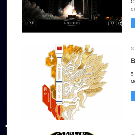
С
с
В
5
м