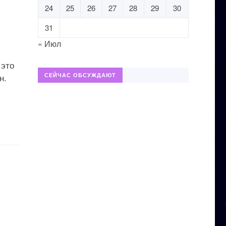
24
25
26
27
28
29
30
31
« Июл
 это
н.
СЕЙЧАС ОБСУЖДАЮТ