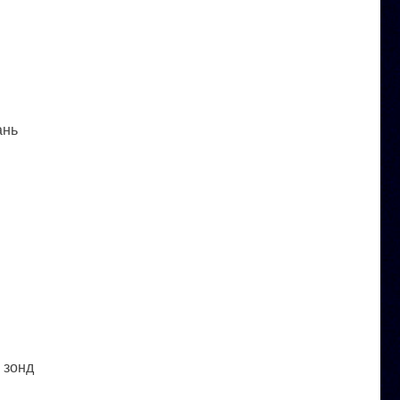
ань
 зонд