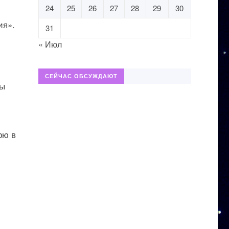
24
25
26
27
28
29
30
ия».
31
« Июл
СЕЙЧАС ОБСУЖДАЮТ
мы
рю в