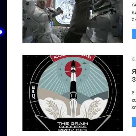
А
а
он
Я
З
6
к
к