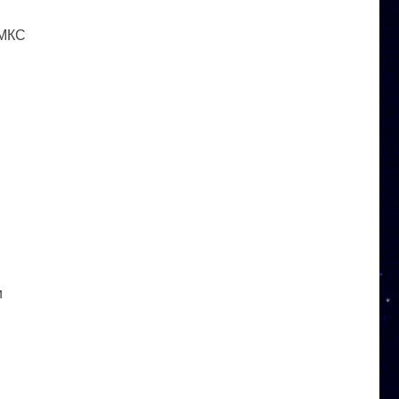
 МКС
и