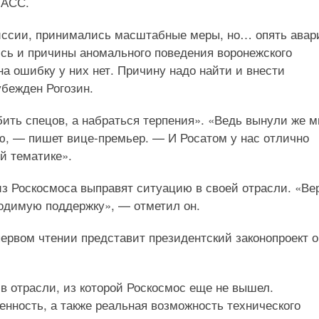
 ТАСС.
иссии, принимались масштабные меры, но… опять авар
сь и причины аномального поведения воронежского
на ошибку у них нет. Причину надо найти и внести
бежден Рогозин.
бить спецов, а набраться терпения». «Ведь вынули же 
ею, — пишет вице-премьер. — И Росатом у нас отлично
ой тематике».
 из Роскосмоса выправят ситуацию в своей отрасли. «Ве
одимую поддержку», — отметил он.
первом чтении представит президентский законопроект о
в отрасли, из которой Роскосмос еще не вышел.
енность, а также реальная возможность технического