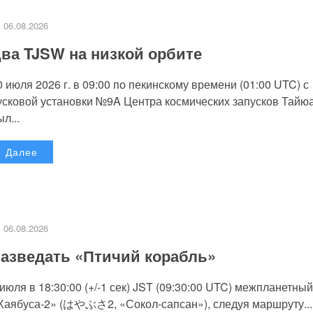
06.08.2026
ва TJSW на низкой орбите
0 июля 2026 г. в 09:00 по пекинскому времени (01:00 UTC) с
усковой установки №9A Центра космических запусков Тайю
л...
Далее
06.08.2026
азведать «Птичий корабль»
 июля в 18:30:00 (+/-1 сек) JST (09:30:00 UTC) межпланетный
Хаябуса-2» (はやぶさ2, «Сокол-сапсан»), следуя маршруту...