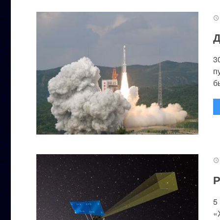
Д
3
п
бы
Р
5
«