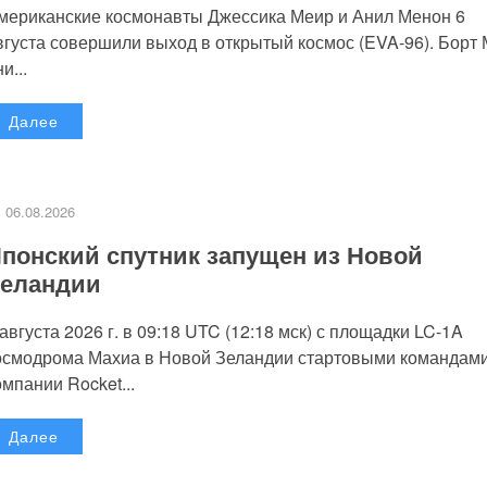
мериканские космонавты Джессика Меир и Анил Менон 6
вгуста совершили выход в открытый космос (EVA-96). Борт
и...
Далее
06.08.2026
понский спутник запущен из Новой
еландии
 августа 2026 г. в 09:18 UTC (12:18 мск) с площадки LC-1A
осмодрома Махиа в Новой Зеландии стартовыми командам
омпании Rocket...
Далее