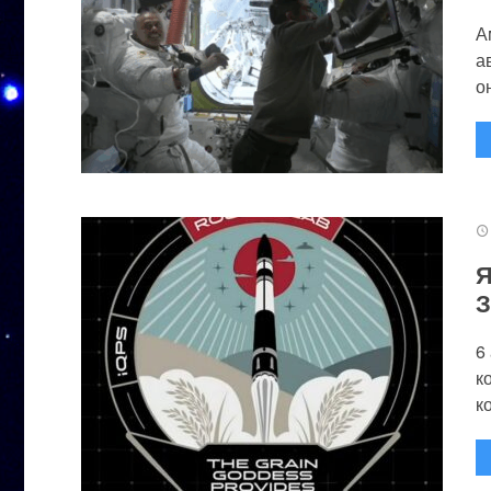
А
а
он
Я
З
6
к
к