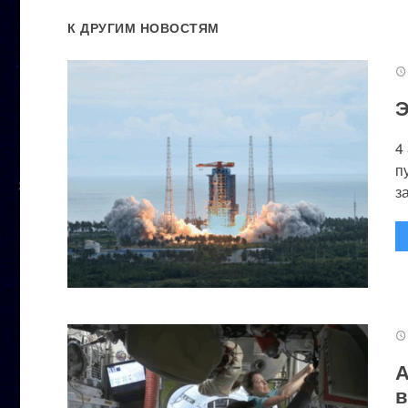
К ДРУГИМ НОВОСТЯМ
Э
4
п
за
А
в