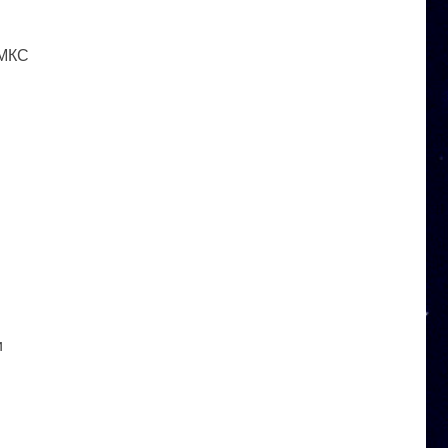
 МКС
и