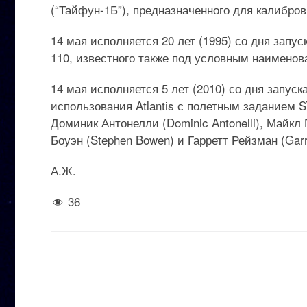
(“Тайфун-1Б”), предназначенного для калибро
14 мая исполняется 20 лет (1995) со дня запу
110, известного также под условным наименов
14 мая исполняется 5 лет (2010) со дня запус
использования Atlantis с полетным заданием S
Доминик Антонелли (Dominic Antonelli), Майкл Г
Боуэн (Stephen Bowen) и Гарретт Рейзман (Garr
А.Ж.
36