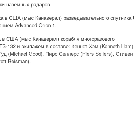
вки наземных радаров.
ска в США (мыс Канаверал) разведывательного спутника
анием Advanced Orion 1.
ка в США (мыс Канаверал) корабля многоразового
TS-132 и экипажем в составе: Кеннет Хэм (Kenneth Ham)
уд (Michael Good), Пирс Селлерс (Piers Sellers), Стивен
ett Reisman).