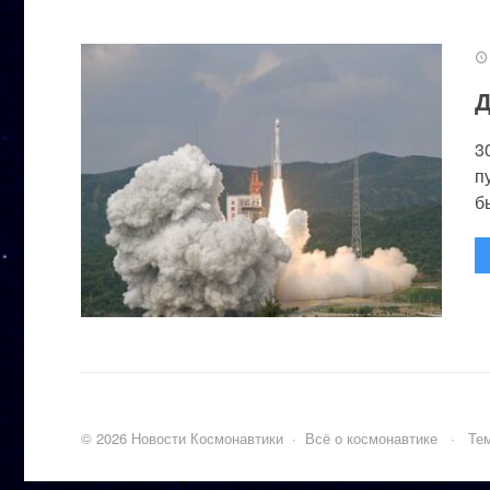
Д
3
п
бы
©
2026
Новости Космонавтики
·
Всё о космонавтике
·
Тем