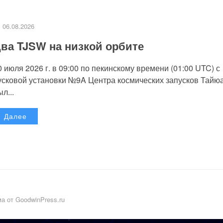
06.08.2026
ва TJSW на низкой орбите
0 июля 2026 г. в 09:00 по пекинскому времени (01:00 UTC) с
усковой установки №9A Центра космических запусков Тайю
л...
Далее
а от GoodwinPress.ru