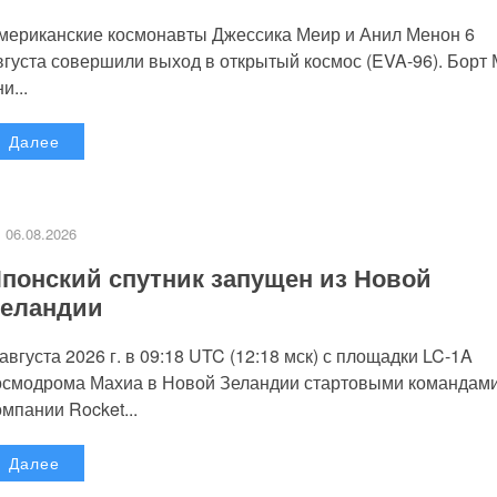
мериканские космонавты Джессика Меир и Анил Менон 6
вгуста совершили выход в открытый космос (EVA-96). Борт
и...
Далее
06.08.2026
понский спутник запущен из Новой
еландии
 августа 2026 г. в 09:18 UTC (12:18 мск) с площадки LC-1A
осмодрома Махиа в Новой Зеландии стартовыми командам
омпании Rocket...
Далее