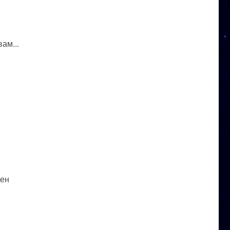
ам...
ден