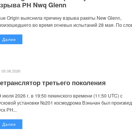
зрыва РН Nwq Glenn
lue Origin выяснила причину взрыва ракеты New Glenn,
роизошедшего во время огневых испытаний 28 мая. По слов
Далее
05.08.2026
етранслятор третьего поколения
9 июля 2026 г. в 19:50 пекинского времени (11:50 UTC) с
усковой установки №201 космодрома Вэньчан был произве
уск РН...
Далее