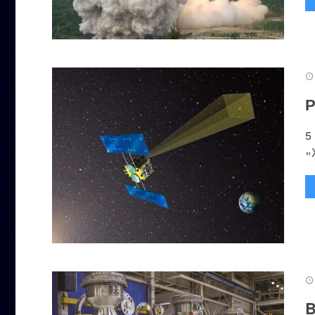
Р
5
«
B