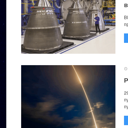
в
B
п
Р
2
п
п