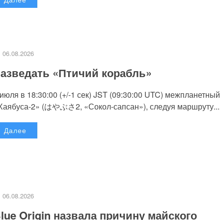
06.08.2026
азведать «Птичий корабль»
 июля в 18:30:00 (+/-1 сек) JST (09:30:00 UTC) межпланетный
Хаябуса-2» (はやぶさ2, «Сокол-сапсан»), следуя маршруту...
Далее
06.08.2026
lue Origin назвала причину майского