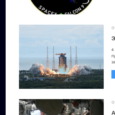
Э
4
п
за
А