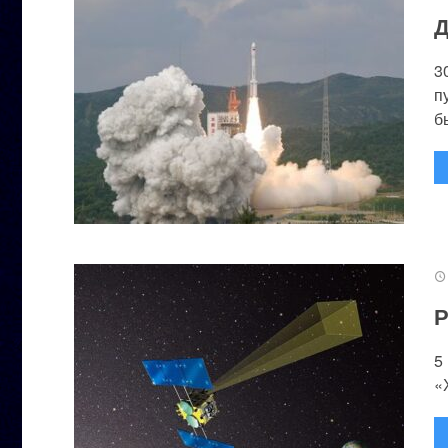
Д
3
п
бы
Р
5
«