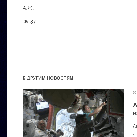
А.Ж.
37
К ДРУГИМ НОВОСТЯМ
А
в
А
а