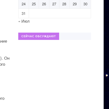
24
25
26
27
28
29
30
31
« Июл
СЕЙЧАС ОБСУЖДАЮТ
ание
). Он
ого
его