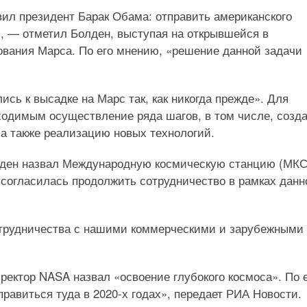
вил президент Барак Обама: отправить американского
х», — отметил Болден, выступая на открывшейся в
вания Марса. По его мнению, «решение данной задачи
сь к высадке на Марс так, как никогда прежде». Для
ходимым осуществление ряда шагов, в том числе, созд
 а также реализацию новых технологий.
лден назвал Международную космическую станцию (МКС
о согласилась продолжить сотрудничество в рамках данн
отрудничества с нашими коммерческими и зарубежными
ектор NASA назвал «освоение глубокого космоса». По 
равиться туда в 2020-х годах», передает РИА Новости.