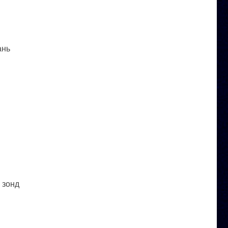
ань
 зонд