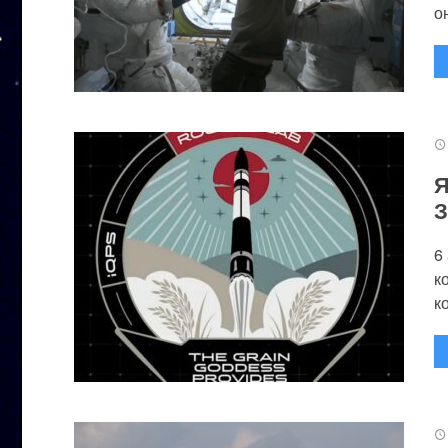
он
Я
З
6
к
к