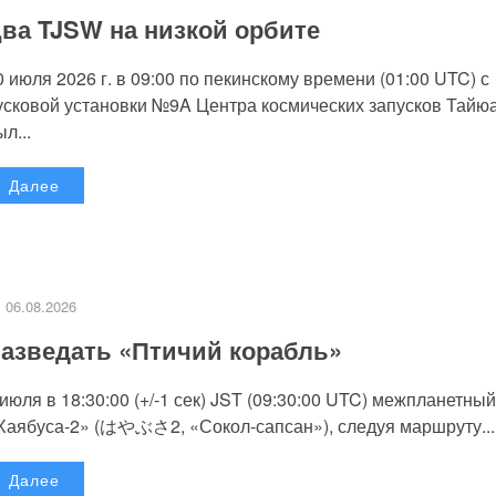
ва TJSW на низкой орбите
0 июля 2026 г. в 09:00 по пекинскому времени (01:00 UTC) с
усковой установки №9A Центра космических запусков Тайю
л...
Далее
06.08.2026
азведать «Птичий корабль»
 июля в 18:30:00 (+/-1 сек) JST (09:30:00 UTC) межпланетный
Хаябуса-2» (はやぶさ2, «Сокол-сапсан»), следуя маршруту...
Далее