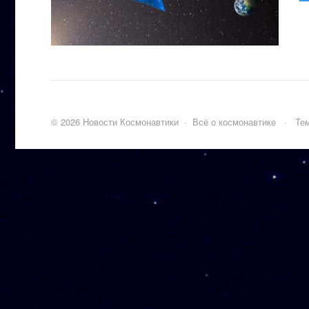
©
2026
Новости Космонавтики
·
Всё о космонавтике
·
Тем