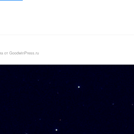
а от GoodwinPress.ru