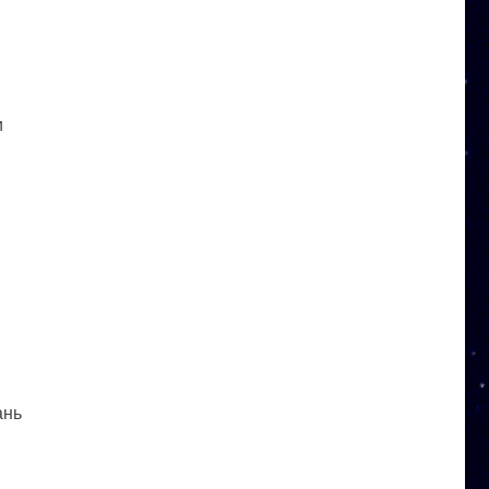
и
ань