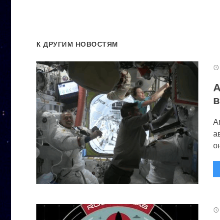
К ДРУГИМ НОВОСТЯМ
А
в
А
а
он