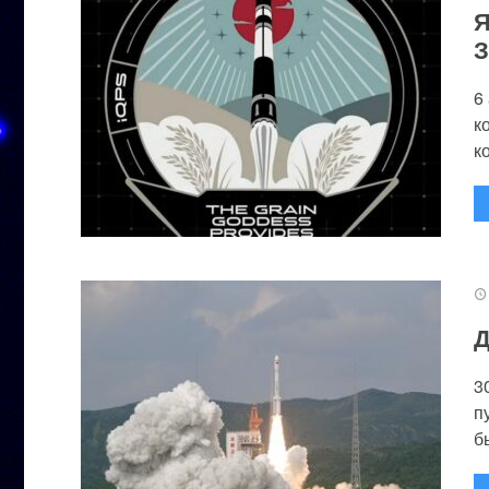
Я
З
6
к
к
Д
3
п
бы