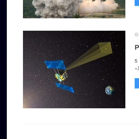
Р
5
«