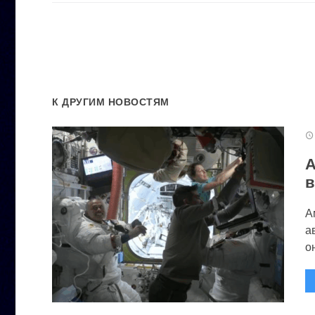
К ДРУГИМ НОВОСТЯМ
А
в
А
а
он