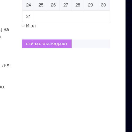
24
25
26
27
28
29
30
31
« Июл
ц на
о
СЕЙЧАС ОБСУЖДАЮТ
й для
ко