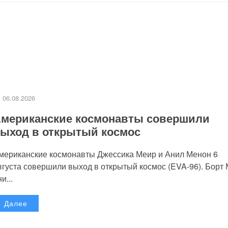
06.08.2026
мериканские космонавты совершили
ыход в открытый космос
мериканские космонавты Джессика Меир и Анил Менон 6
вгуста совершили выход в открытый космос (EVA-96). Борт
и...
Далее