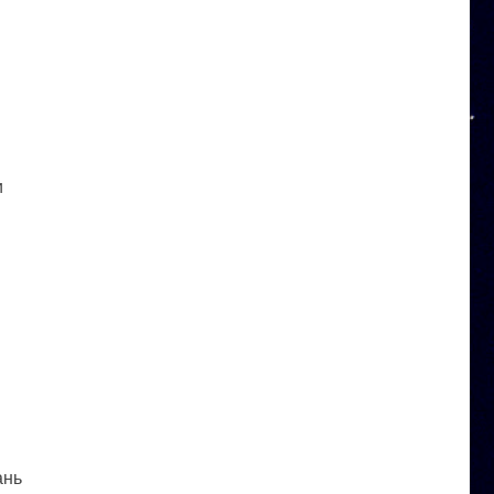
и
ань