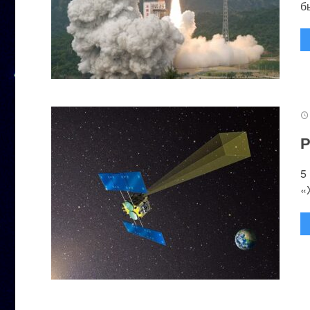
бы
Р
5
«