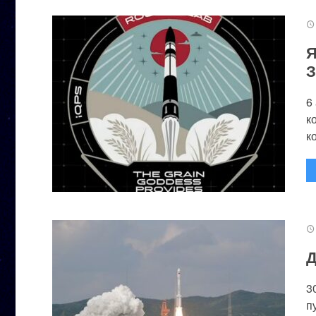
Я
З
6
к
к
Д
3
п