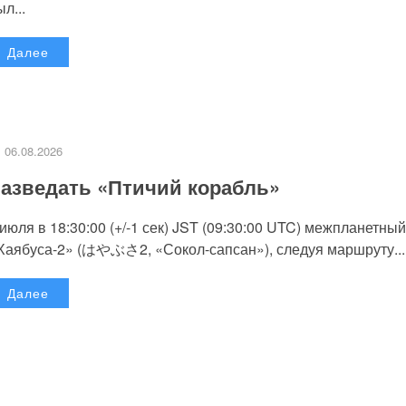
л...
Далее
06.08.2026
азведать «Птичий корабль»
 июля в 18:30:00 (+/-1 сек) JST (09:30:00 UTC) межпланетный
Хаябуса-2» (はやぶさ2, «Сокол-сапсан»), следуя маршруту...
Далее