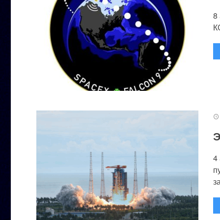
8
К
Э
4
п
за