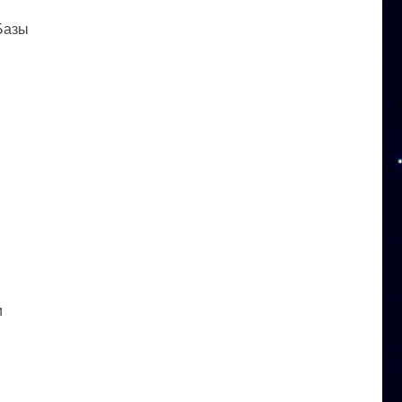
 Базы
и