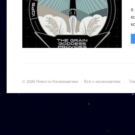
6
к
к
©
2026
Новости Космонавтики
·
Всё о космонавтике
·
Тем