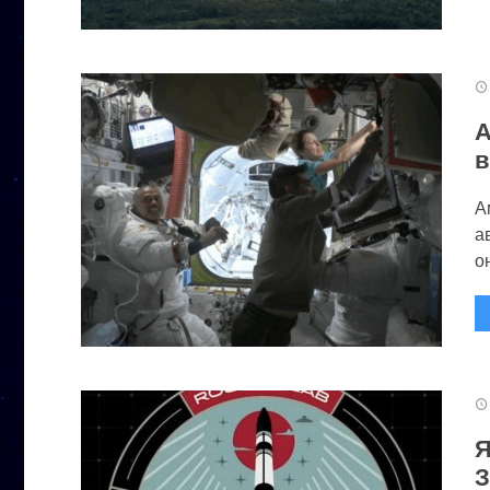
А
в
А
а
он
Я
З