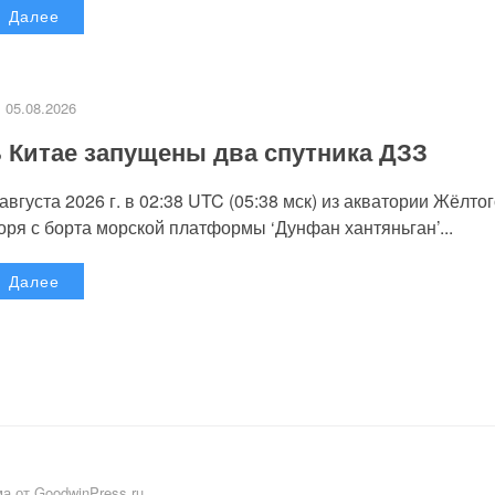
Далее
05.08.2026
 Китае запущены два спутника ДЗЗ
 августа 2026 г. в 02:38 UTC (05:38 мск) из акватории Жёлто
оря с борта морской платформы ‘Дунфан хантяньган’...
Далее
а от GoodwinPress.ru