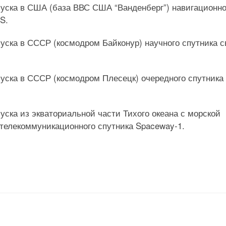
апуска в США (база ВВС США “Ванденберг”) навигационно
S.
апуска в СССР (космодром Байконур) научного спутника с
апуска в СССР (космодром Плесецк) очередного спутника
пуска из экваториальной части Тихого океана с морской
телекоммуникационного спутника Spaceway-1.