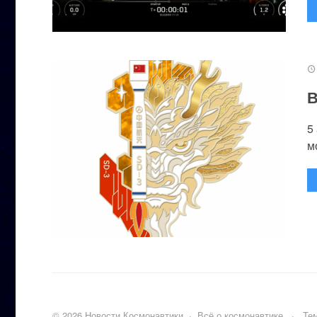
В
5
м
©
2026
Новости Космонавтики
·
Всё о космонавтике
·
Тем