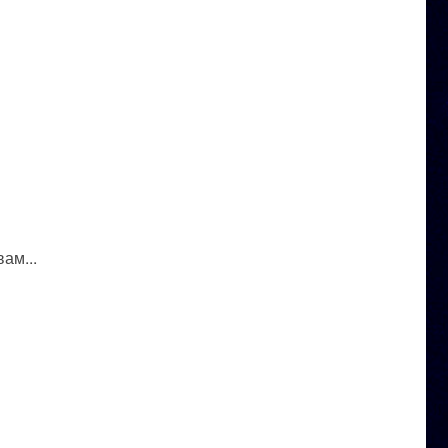
ам...