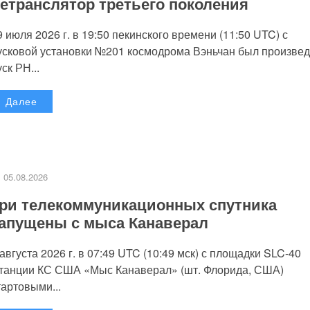
етранслятор третьего поколения
9 июля 2026 г. в 19:50 пекинского времени (11:50 UTC) с
усковой установки №201 космодрома Вэньчан был произве
уск РН...
Далее
05.08.2026
ри телекоммуникационных спутника
апущены с мыса Канаверал
 августа 2026 г. в 07:49 UTC (10:49 мск) с площадки SLC-40
танции КС США «Мыс Канаверал» (шт. Флорида, США)
тартовыми...