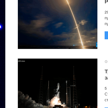
Р
2
п
п
Т
з
5
С
с