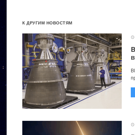
К ДРУГИМ НОВОСТЯМ
B
в
B
п