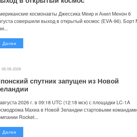
мериканские космонавты Джессика Меир и Анил Менон 6
вгуста совершили выход в открытый космос (EVA-96). Борт
и...
Далее
06.08.2026
понский спутник запущен из Новой
еландии
 августа 2026 г. в 09:18 UTC (12:18 мск) с площадки LC-1A
осмодрома Махиа в Новой Зеландии стартовыми командам
омпании Rocket...
Далее