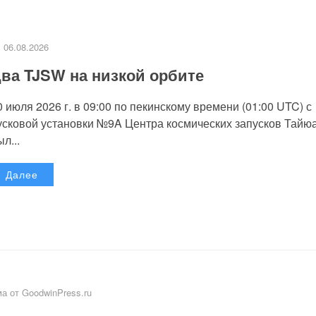
06.08.2026
ва TJSW на низкой орбите
0 июля 2026 г. в 09:00 по пекинскому времени (01:00 UTC) с
усковой установки №9A Центра космических запусков Тайю
л...
Далее
а от GoodwinPress.ru