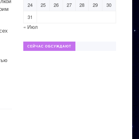
ылкой
24
25
26
27
28
29
30
воим
31
« Июл
сех
СЕЙЧАС ОБСУЖДАЮТ
тью