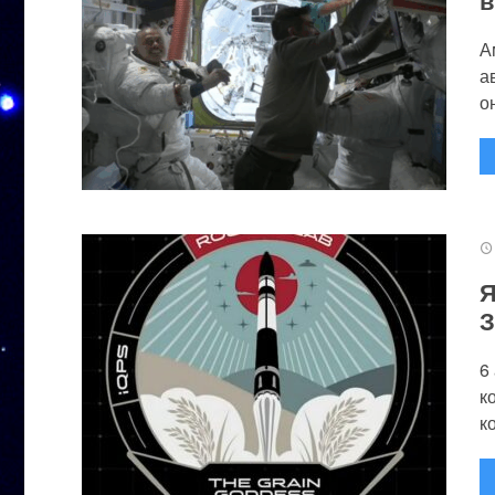
А
а
он
Я
З
6
к
к