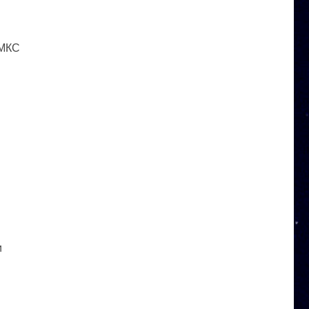
 МКС
и