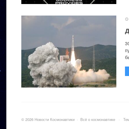
Д
3
п
бы
©
2026
Новости Космонавтики
·
Всё о космонавтике
·
Тем