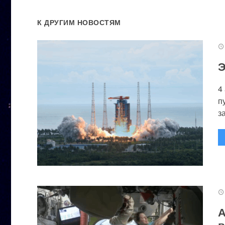
К ДРУГИМ НОВОСТЯМ
Э
4
п
за
А
в