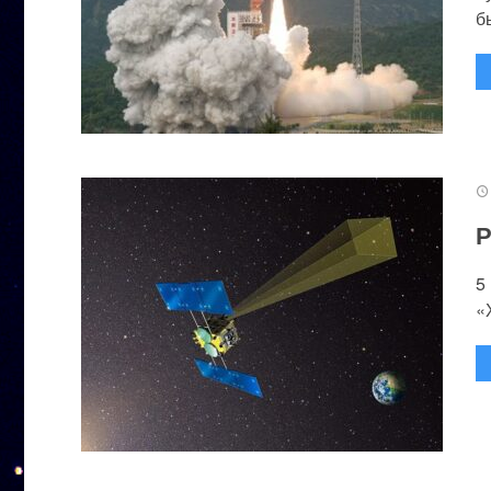
бы
Р
5
«