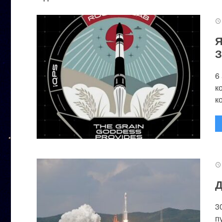
Я
З
6
к
к
Д
3
п