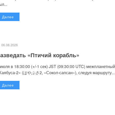
л...
Далее
06.08.2026
азведать «Птичий корабль»
 июля в 18:30:00 (+/-1 сек) JST (09:30:00 UTC) межпланетный
Хаябуса-2» (はやぶさ2, «Сокол-сапсан»), следуя маршруту...
Далее