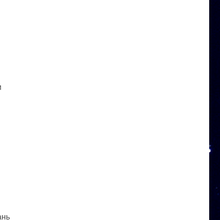
и
ань