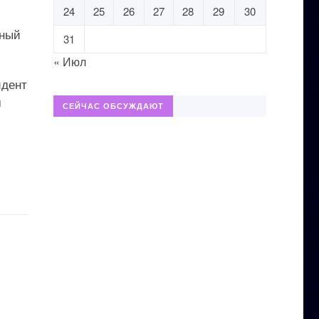
24
25
26
27
28
29
30
тный
31
« Июл
идент
м
СЕЙЧАС ОБСУЖДАЮТ